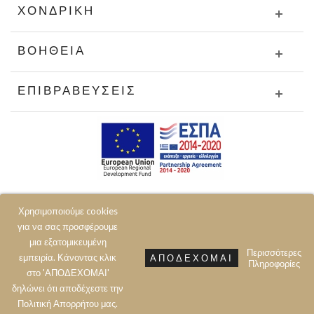
ΧΟΝΔΡΙΚΉ
ΒΟΉΘΕΙΑ
ΕΠΙΒΡΑΒΕΎΣΕΙΣ
Χρησιμοποιούμε cookies
για να σας προσφέρουμε
μια εξατομικευμένη
Περισσότερες
εμπειρία. Κάνοντας κλικ
ΑΠΟΔΈΧΟΜΑΙ
Πληροφορίες
© 2020 JOIN CLOTHES SA. ALL RIGHTS RESERVED
στο 'ΑΠΟΔΕΧΟΜΑΙ'
δηλώνει ότι αποδέχεστε την
Πολιτική Aπορρήτου μας.
Prev
Next
Top