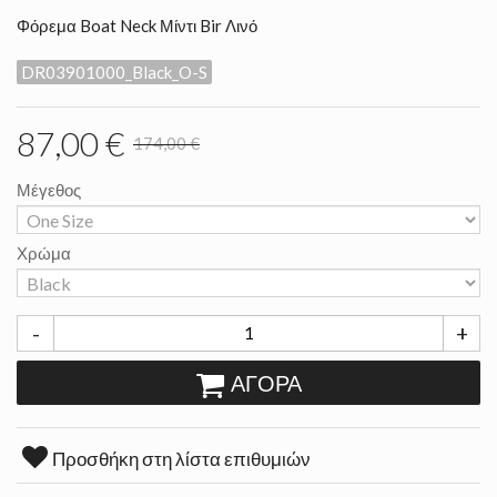
Φόρεμα Boat Neck Μίντι Bir Λινό
DR03901000_Black_O-S
87,00 €
174,00 €
Μέγεθος
Χρώμα
-
+
ΑΓΟΡΆ
Προσθήκη στη λίστα επιθυμιών