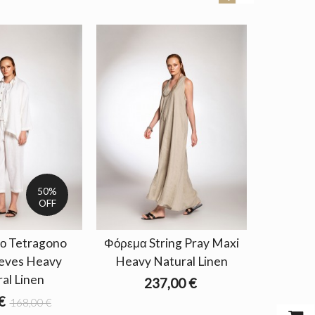
50%
OFF
ο Tetragono
Φόρεμα String Pray Maxi
Μπλο
eeves Heavy
Heavy Natural Linen
Heavy
al Linen
237,00 €
€
168,00 €