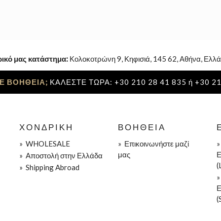
ρικό μας κατάστημα:
Κολοκοτρώνη 9, Κηφισιά, 145 62, Αθήνα, Ελλά
Ε ΒΟΗΘΕΙΑ;
ΚΑΛΕΣΤΕ ΤΩΡΑ: +30 210 28 41 835 ή +30 21
ΧΟΝΔΡΙΚΉ
ΒΟΉΘΕΙΑ
»
WHOLESALE
»
Επικοινωνήστε μαζί
μας
Ε
»
Aποστολή στην Ελλάδα
(
»
Shipping Abroad
Ε
(