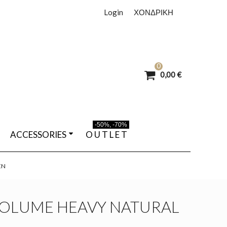
Login
ΧΟΝΔΡΙΚΗ
0
0,00 €
-50%, -70%
ACCESSORIES
O U T L E T
EN
OLUME HEAVY NATURAL