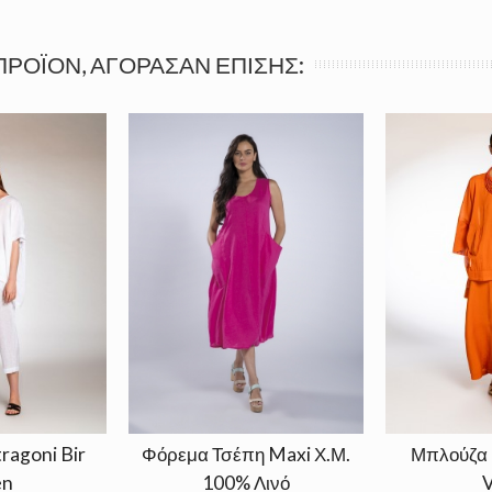
ΠΡΟΪΌΝ, ΑΓΌΡΑΣΑΝ ΕΠΊΣΗΣ:
ragoni Bir
Φόρεμα Τσέπη Maxi Χ.Μ.
Μπλούζα 
en
100% Λινό
V