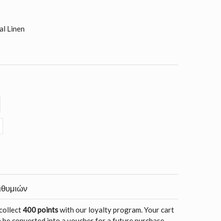
l Linen
ιθυμιών
 collect
400 points
with our loyalty program. Your cart
 be converted into a voucher for a future purchase.