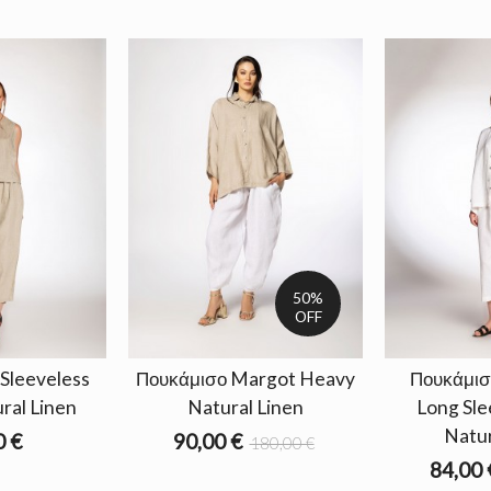
50%
OFF
Sleeveless
Πουκάμισο Margot Heavy
Πουκάμισ
ral Linen
Natural Linen
Long Sl
Natur
0 €
90,00 €
180,00 €
84,00 