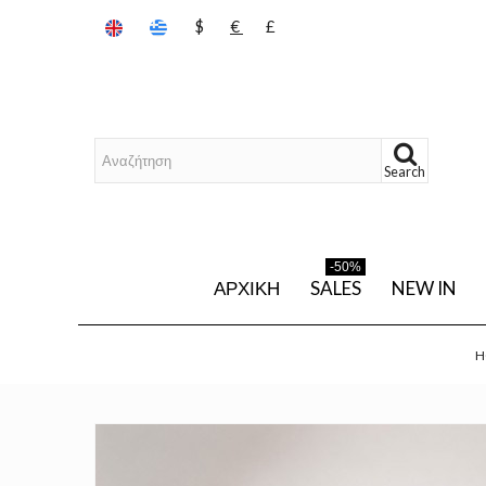
$
€
£
Search
-50%
ΑΡΧΙΚΉ
SALES
NEW IN
H