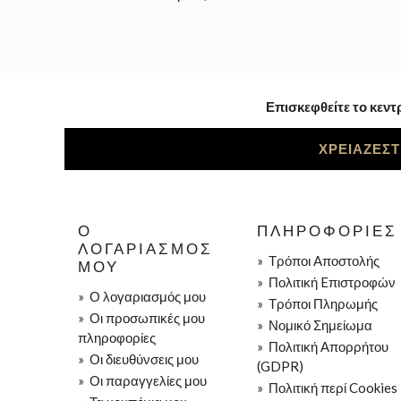
Επισκεφθείτε το κεντ
ΧΡΕΙΑΖΕΣΤ
Ο
ΠΛΗΡΟΦΟΡΊΕΣ
ΛΟΓΑΡΙΑΣΜΌΣ
»
Τρόποι Aποστολής
ΜΟΥ
»
Πολιτική Eπιστροφών
»
Ο λογαριασμός μου
»
Τρόποι Πληρωμής
»
Οι προσωπικές μου
»
Νομικό Σημείωμα
πληροφορίες
»
Πολιτική Απορρήτου
»
Οι διευθύνσεις μου
(GDPR)
»
Οι παραγγελίες μου
»
Πολιτική περί Cookies