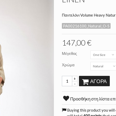
Παντελόνι Volume Heavy Natura
PA00216100_Natural_O-S
147,00 €
Μέγεθος
One Size
Χρώμα
Natural
+
ΑΓΟΡΆ
-
Προσθήκη στη λίστα επ
Buying this product you will
will total
400 points
that can