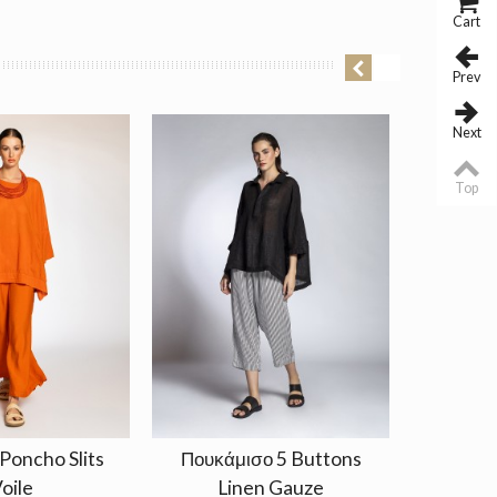
Cart
Prev
Next
Top
Poncho Slits
Πουκάμισο 5 Buttons
Μπλούζα
oile
Linen Gauze
Γ