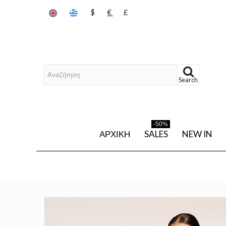
$
€
£
Search
-50%
ΑΡΧΙΚΉ
SALES
NEW IN