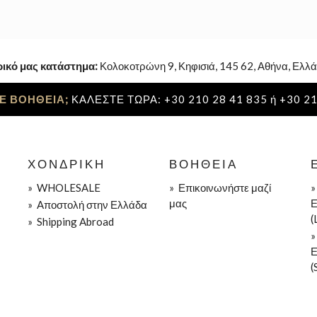
ρικό μας κατάστημα:
Κολοκοτρώνη 9, Κηφισιά, 145 62, Αθήνα, Ελλά
Ε ΒΟΗΘΕΙΑ;
ΚΑΛΕΣΤΕ ΤΩΡΑ: +30 210 28 41 835 ή +30 21
ΧΟΝΔΡΙΚΉ
ΒΟΉΘΕΙΑ
»
WHOLESALE
»
Επικοινωνήστε μαζί
μας
Ε
»
Aποστολή στην Ελλάδα
(
»
Shipping Abroad
Ε
(