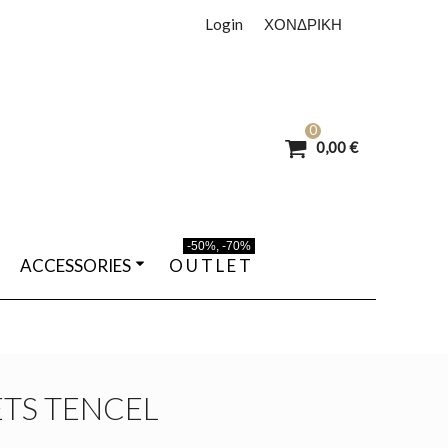
Login
ΧΟΝΔΡΙΚΗ
0
0,00 €
-50%, -70%
ACCESSORIES
O U T L E T
TS TENCEL