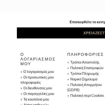
Επισκεφθείτε το κεντ
ΧΡΕΙΑΖΕΣΤ
Ο
ΠΛΗΡΟΦΟΡΊΕΣ
ΛΟΓΑΡΙΑΣΜΌΣ
»
Τρόποι Aποστολής
ΜΟΥ
»
Πολιτική Eπιστροφών
»
Ο λογαριασμός μου
»
Τρόποι Πληρωμής
»
Οι προσωπικές μου
»
Νομικό Σημείωμα
πληροφορίες
»
Πολιτική Απορρήτου
»
Οι διευθύνσεις μου
(GDPR)
»
Οι παραγγελίες μου
»
Πολιτική περί Cookies
»
Τα κουπόνια μου
»
Λίστα επιθυμιών