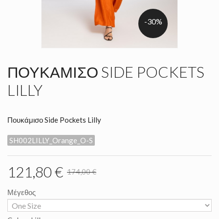
-30%
ΠΟΥΚΆΜΙΣΟ SIDE POCKETS
LILLY
Πουκάμισο Side Pockets Lilly
SH002LILLY_Orange_O-S
121,80 €
174,00 €
Μέγεθος