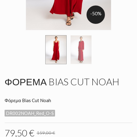
-50%
ΦΌΡΕΜΑ BIAS CUT NOAH
Φόρεμα Bias Cut Noah
DR002NOAH_Red_O-S
79,50 €
159,00 €