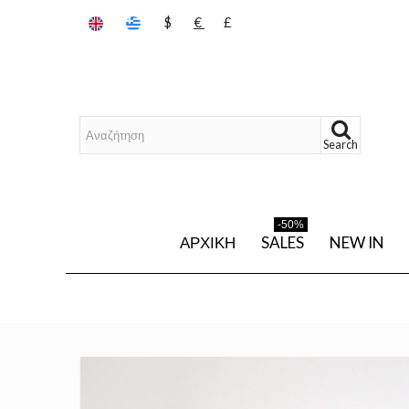
$
€
£
Search
-50%
ΑΡΧΙΚΉ
SALES
NEW IN