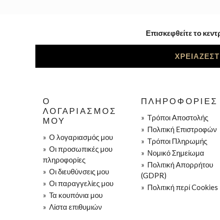
Επισκεφθείτε το κεντ
ΧΡΕΙΑΖΕΣΤ
Ο
ΠΛΗΡΟΦΟΡΊΕΣ
ΛΟΓΑΡΙΑΣΜΌΣ
»
Τρόποι Aποστολής
ΜΟΥ
»
Πολιτική Eπιστροφών
»
Ο λογαριασμός μου
»
Τρόποι Πληρωμής
»
Οι προσωπικές μου
»
Νομικό Σημείωμα
πληροφορίες
»
Πολιτική Απορρήτου
»
Οι διευθύνσεις μου
(GDPR)
»
Οι παραγγελίες μου
»
Πολιτική περί Cookies
»
Τα κουπόνια μου
»
Λίστα επιθυμιών