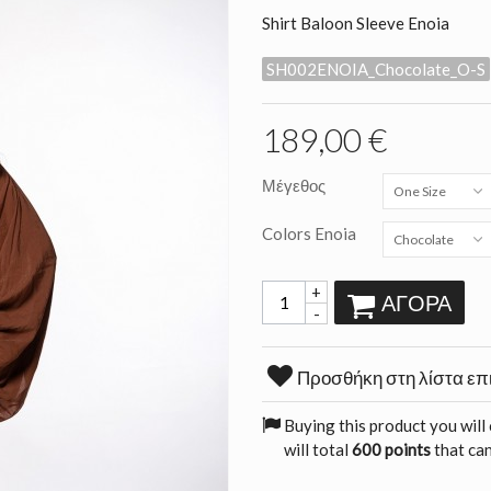
Shirt Baloon Sleeve Enoia
SH002ENOIA_Chocolate_O-S
189,00 €
Μέγεθος
One Size
Colors Enoia
Chocolate
+
ΑΓΟΡΆ
-
Προσθήκη στη λίστα επ
Buying this product you will
will total
600 points
that can