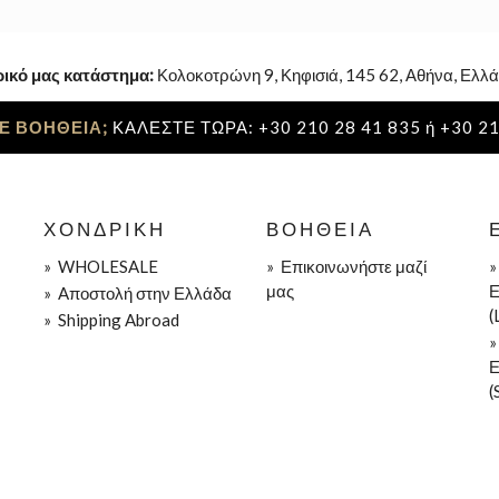
ρικό μας κατάστημα:
Κολοκοτρώνη 9, Κηφισιά, 145 62, Αθήνα, Ελλά
Ε ΒΟΗΘΕΙΑ;
ΚΑΛΕΣΤΕ ΤΩΡΑ: +30 210 28 41 835 ή +30 21
ΧΟΝΔΡΙΚΉ
ΒΟΉΘΕΙΑ
»
WHOLESALE
»
Επικοινωνήστε μαζί
μας
Ε
»
Aποστολή στην Ελλάδα
(
»
Shipping Abroad
Ε
(