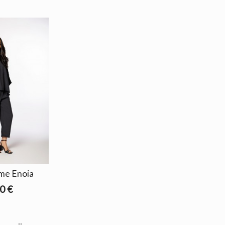
me Enoia
0 €