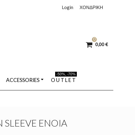
Login
ΧΟΝΔΡΙΚΗ
0
0,00 €
-50%, -70%
ACCESSORIES
O U T L E T
 SLEEVE ENOIA