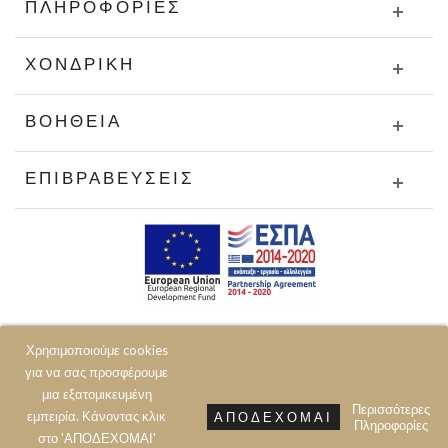
ΠΛΗΡΟΦΟΡΊΕΣ
ΧΟΝΔΡΙΚΉ
ΒΟΉΘΕΙΑ
ΕΠΙΒΡΑΒΕΎΣΕΙΣ
Χρησιμοποιούμε cookies
για να σας προσφέρουμε
μια εξατομικευμένη
Περισσότερες
εμπειρία. Κάνοντας κλικ
ΑΠΟΔΈΧΟΜΑΙ
Πληροφορίες
© 2020 JOIN CLOTHES SA. ALL RIGHTS RESERVED
στο 'ΑΠΟΔΕΧΟΜΑΙ'