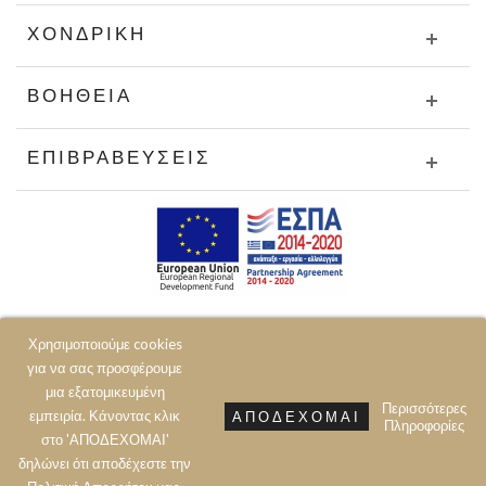
ΧΟΝΔΡΙΚΉ
ΒΟΉΘΕΙΑ
ΕΠΙΒΡΑΒΕΎΣΕΙΣ
Χρησιμοποιούμε cookies
για να σας προσφέρουμε
μια εξατομικευμένη
Περισσότερες
εμπειρία. Κάνοντας κλικ
ΑΠΟΔΈΧΟΜΑΙ
Πληροφορίες
© 2020 JOIN CLOTHES SA. ALL RIGHTS RESERVED
στο 'ΑΠΟΔΕΧΟΜΑΙ'
δηλώνει ότι αποδέχεστε την