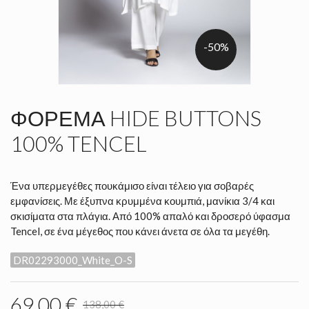
-50%
ΦΌΡΕΜΑ HIDE BUTTONS
100% TENCEL
Ένα υπερμεγέθες πουκάμισο είναι τέλειο για σοβαρές
εμφανίσεις. Με έξυπνα κρυμμένα κουμπιά, μανίκια 3/4 και
σκισίματα στα πλάγια. Από 100% απαλό και δροσερό ύφασμα
Tencel, σε ένα μέγεθος που κάνει άνετα σε όλα τα μεγέθη.
DR02293000_White_O-S
69,00 €
138,00 €