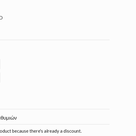
0D
ιθυμιών
roduct because there's already a discount.