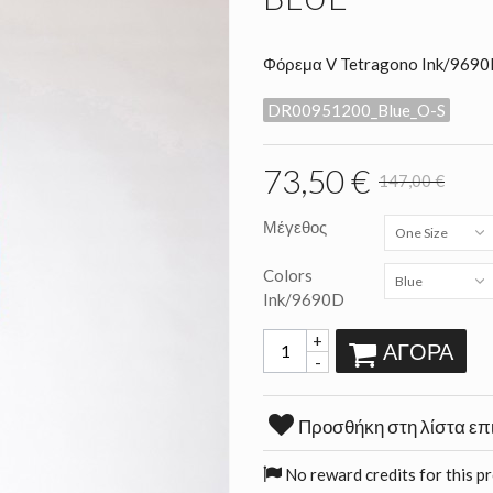
Φόρεμα V Tetragono Ink/969
DR00951200_Blue_O-S
73,50 €
147,00 €
Μέγεθος
One Size
Colors
Blue
Ink/9690D
+
ΑΓΟΡΆ
-
Προσθήκη στη λίστα επ
No reward credits for this p