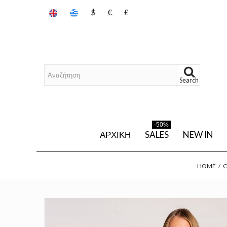
$
€
£
Search
-50%
ΑΡΧΙΚΉ
SALES
NEW IN
HOME
/
C