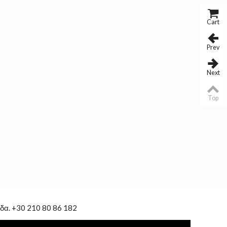
Cart
Prev
Next
Top
δα. +30 210 80 86 182