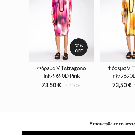
50%
OFF
Φόρεμα V Tetragono
Φόρεμα V T
Ink/9690D Pink
Ink/9690D
73,50 €
73,50 €
147,00 €
Επισκεφθείτε το κεντ