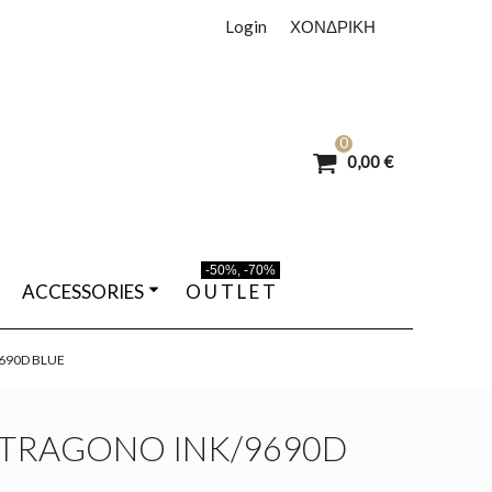
Login
ΧΟΝΔΡΙΚΗ
0
0,00 €
-50%, -70%
ACCESSORIES
O U T L E T
690D BLUE
TRAGONO INK/9690D