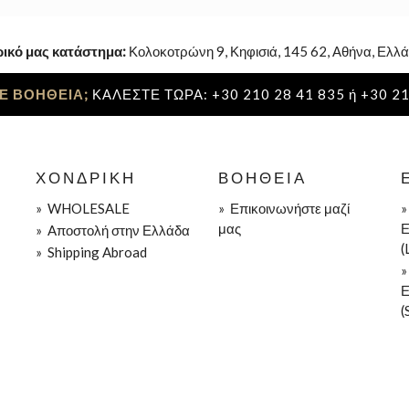
ρικό μας κατάστημα:
Κολοκοτρώνη 9, Κηφισιά, 145 62, Αθήνα, Ελλά
Ε ΒΟΗΘΕΙΑ;
ΚΑΛΕΣΤΕ ΤΩΡΑ: +30 210 28 41 835 ή +30 21
ΧΟΝΔΡΙΚΉ
ΒΟΉΘΕΙΑ
»
WHOLESALE
»
Επικοινωνήστε μαζί
μας
Ε
»
Aποστολή στην Ελλάδα
(
»
Shipping Abroad
Ε
(