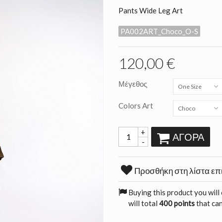
Pants Wide Leg Art
PA002ART_Choco_O-S
120,00 €
Μέγεθος
One Size
Colors Art
Choco
+
ΑΓΟΡΆ
-
Προσθήκη στη λίστα επ
Buying this product you will
will total
400 points
that can