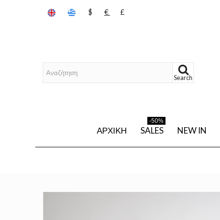
$
€
£
Search
-50%
ΑΡΧΙΚΉ
SALES
NEW IN