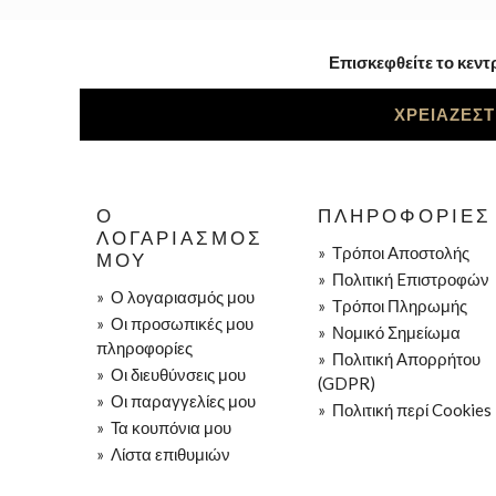
Επισκεφθείτε το κεντ
ΧΡΕΙΑΖΕΣΤ
Ο
ΠΛΗΡΟΦΟΡΊΕΣ
ΛΟΓΑΡΙΑΣΜΌΣ
»
Τρόποι Aποστολής
ΜΟΥ
»
Πολιτική Eπιστροφών
»
Ο λογαριασμός μου
»
Τρόποι Πληρωμής
»
Οι προσωπικές μου
»
Νομικό Σημείωμα
πληροφορίες
»
Πολιτική Απορρήτου
»
Οι διευθύνσεις μου
(GDPR)
»
Οι παραγγελίες μου
»
Πολιτική περί Cookies
»
Τα κουπόνια μου
»
Λίστα επιθυμιών