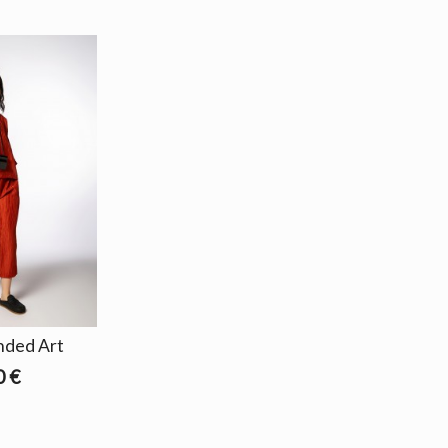
nded Art
0 €