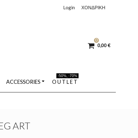
Login
ΧΟΝΔΡΙΚΗ
0
0,00 €
-50%, -70%
ACCESSORIES
O U T L E T
EG ART