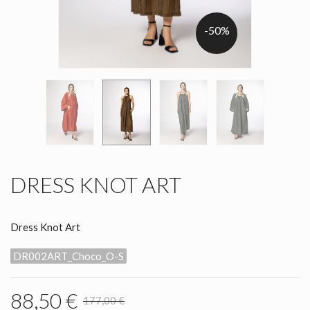
-50%
DRESS KNOT ART
Dress Knot Art
DR002ART_Choco_O-S
88,50 €
177,00 €