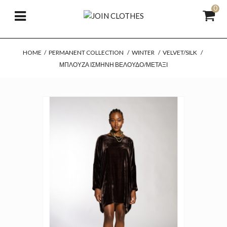
0
HOME
/
PERMANENT COLLECTION
/
WINTER
/
VELVET/SILK
/
ΜΠΛΟΎΖΑ ΙΣΜΉΝΗ ΒΕΛΟΎΔΟ/ΜΕΤΆΞΙ