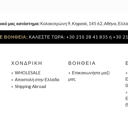
ρικό μας κατάστημα:
Κολοκοτρώνη 9, Κηφισιά, 145 62, Αθήνα, Ελλά
Ε ΒΟΗΘΕΙΑ;
ΚΑΛΕΣΤΕ ΤΩΡΑ: +30 210 28 41 835 ή +30 21
ΧΟΝΔΡΙΚΉ
ΒΟΉΘΕΙΑ
»
WHOLESALE
»
Επικοινωνήστε μαζί
μας
Ε
»
Aποστολή στην Ελλάδα
(
»
Shipping Abroad
Ε
(