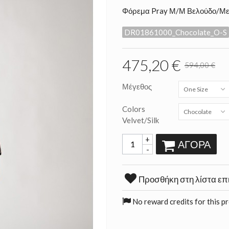
Φόρεμα Pray Μ/Μ Βελούδο/Με
DR01861000_Chocolate_O-S
475,20 €
594,00 €
Μέγεθος
One Size
Colors
Chocolate
Velvet/Silk
+
ΑΓΟΡΆ
-
Προσθήκη στη λίστα επ
No reward credits for this p