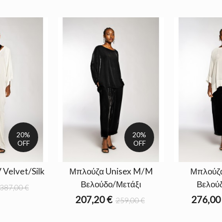
20%
20%
OFF
OFF
Velvet/Silk
Μπλούζα Unisex M/M
Μπλούζ
Βελούδο/Μετάξι
Βελού
387,00 €
207,20 €
276,00
259,00 €