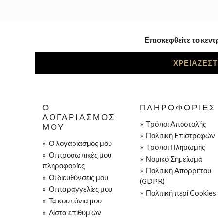
Επισκεφθείτε το κεντ
ΧΡΕΙΑΖΕΣΤ
Ο
ΠΛΗΡΟΦΟΡΊΕΣ
ΛΟΓΑΡΙΑΣΜΌΣ
»
Τρόποι Aποστολής
ΜΟΥ
»
Πολιτική Eπιστροφών
»
Ο λογαριασμός μου
»
Τρόποι Πληρωμής
»
Οι προσωπικές μου
»
Νομικό Σημείωμα
πληροφορίες
»
Πολιτική Απορρήτου
»
Οι διευθύνσεις μου
(GDPR)
»
Οι παραγγελίες μου
»
Πολιτική περί Cookies
»
Τα κουπόνια μου
»
Λίστα επιθυμιών