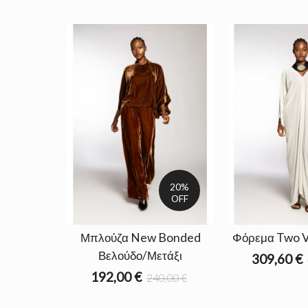
20%
OFF
Μπλούζα New Bonded
Φόρεμα Two V 
Βελούδο/Μετάξι
309,60 €
192,00 €
240,00 €