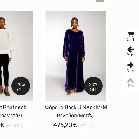
Cart
Prev
Next
20%
20%
Top
OFF
OFF
α Boatneck
Φόρεμα Back U Neck Μ/Μ
Παντε
δο/Μετάξι
Βελούδο/Μετάξι
Βελ
 €
475,20 €
237,
345,00 €
594,00 €