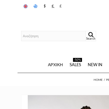
$
€
£
Search
-50%
ΑΡΧΙΚΉ
SALES
NEW IN
HOME
/
P