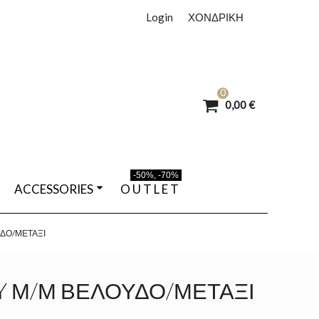
Login
ΧΟΝΔΡΙΚΗ
0
0,00 €
-50%, -70%
ACCESSORIES
O U T L E T
ΔΟ/ΜΕΤΆΞΙ
 Μ/Μ ΒΕΛΟΎΔΟ/ΜΕΤΆΞΙ