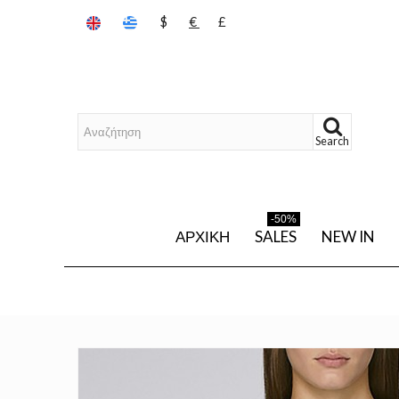
$
€
£
Search
-50%
ΑΡΧΙΚΉ
SALES
NEW IN