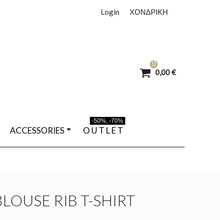
Login
ΧΟΝΔΡΙΚΗ
0
0,00 €
-50%, -70%
ACCESSORIES
O U T L E T
OUSE RIB T-SHIRT