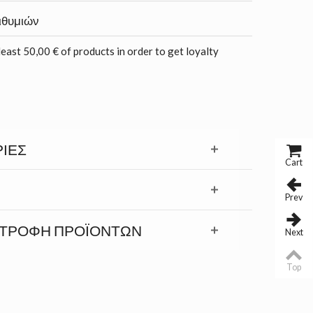
ιθυμιών
least 50,00 € of products in order to get loyalty
ΊΕΣ
Cart
Prev
ΣΤΡΟΦΉ ΠΡΟΪΟΝΤΩΝ
Next
Top