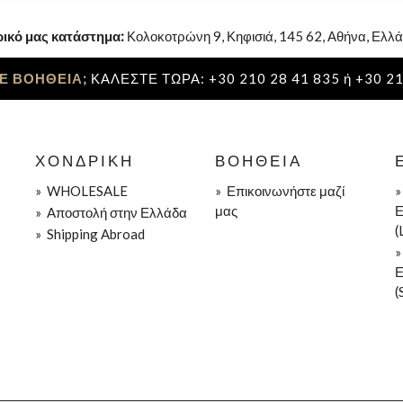
ρικό μας κατάστημα:
Κολοκοτρώνη 9, Κηφισιά, 145 62, Αθήνα, Ελλά
Ε ΒΟΗΘΕΙΑ;
ΚΑΛΕΣΤΕ ΤΩΡΑ: +30 210 28 41 835 ή +30 21
ΧΟΝΔΡΙΚΉ
ΒΟΉΘΕΙΑ
»
WHOLESALE
»
Επικοινωνήστε μαζί
μας
Ε
»
Aποστολή στην Ελλάδα
(
»
Shipping Abroad
Ε
(