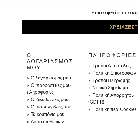
Επισκεφθείτε το κεντ
ΧΡΕΙΑΖΕΣΤ
Ο
ΠΛΗΡΟΦΟΡΊΕΣ
ΛΟΓΑΡΙΑΣΜΌΣ
»
Τρόποι Aποστολής
ΜΟΥ
»
Πολιτική Eπιστροφών
»
Ο λογαριασμός μου
»
Τρόποι Πληρωμής
»
Οι προσωπικές μου
»
Νομικό Σημείωμα
πληροφορίες
»
Πολιτική Απορρήτου
»
Οι διευθύνσεις μου
(GDPR)
»
Οι παραγγελίες μου
»
Πολιτική περί Cookies
»
Τα κουπόνια μου
»
Λίστα επιθυμιών