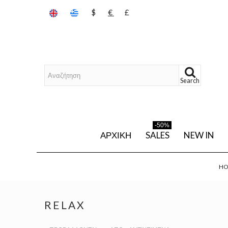
$
€
£
Search
-50%
ΑΡΧΙΚΉ
SALES
NEW IN
HO
RELAX