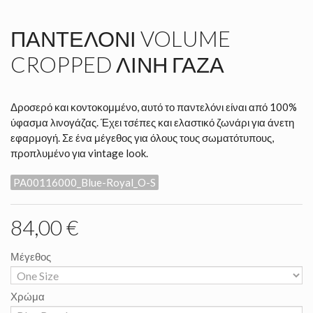
ΠΑΝΤΕΛΌΝΙ VOLUME
CROPPED ΛΙΝΉ ΓΆΖΑ
Δροσερό και κοντοκομμένο, αυτό το παντελόνι είναι από 100%
ύφασμα λινογάζας. Έχει τσέπες και ελαστικό ζωνάρι για άνετη
εφαρμογή. Σε ένα μέγεθος για όλους τους σωματότυπους,
προπλυμένο για vintage look.
PA00116000_Blue-Royal_O-S
84,00 €
Μέγεθος
Χρώμα