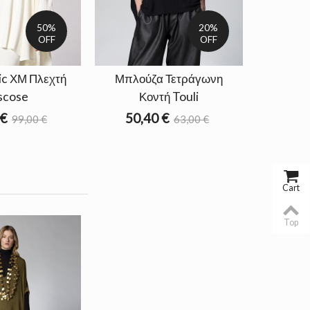
50%
20%
OFF
OFF
ic ΧΜ Πλεχτή
Μπλούζα Τετράγωνη
scose
Κοντή Touli
 €
50,40 €
99,00 €
63,00 €
Cart
Top