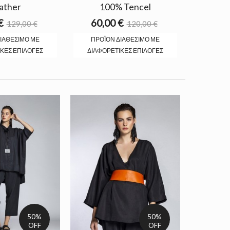
ather
100% Tencel
€
60,00 €
129,00 €
120,00 €
ΙΑΘΈΣΙΜΟ ΜΕ
ΠΡΟΪΌΝ ΔΙΑΘΈΣΙΜΟ ΜΕ
ΚΈΣ ΕΠΙΛΟΓΈΣ
ΔΙΑΦΟΡΕΤΙΚΈΣ ΕΠΙΛΟΓΈΣ
50%
50%
OFF
OFF