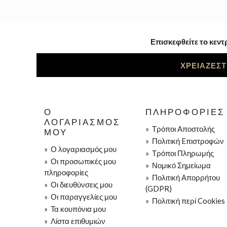
Επισκεφθείτε το κεντ
ΧΡΕΙΑΖΕΣΤ
Ο
ΠΛΗΡΟΦΟΡΊΕΣ
ΛΟΓΑΡΙΑΣΜΌΣ
»
Τρόποι Aποστολής
ΜΟΥ
»
Πολιτική Eπιστροφών
»
Ο λογαριασμός μου
»
Τρόποι Πληρωμής
»
Οι προσωπικές μου
»
Νομικό Σημείωμα
πληροφορίες
»
Πολιτική Απορρήτου
»
Οι διευθύνσεις μου
(GDPR)
»
Οι παραγγελίες μου
»
Πολιτική περί Cookies
»
Τα κουπόνια μου
»
Λίστα επιθυμιών