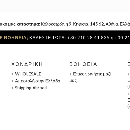
ρικό μας κατάστημα:
Κολοκοτρώνη 9, Κηφισιά, 145 62, Αθήνα, Ελλά
Ε ΒΟΗΘΕΙΑ;
ΚΑΛΕΣΤΕ ΤΩΡΑ: +30 210 28 41 835 ή +30 21
ΧΟΝΔΡΙΚΉ
ΒΟΉΘΕΙΑ
»
WHOLESALE
»
Επικοινωνήστε μαζί
μας
Ε
»
Aποστολή στην Ελλάδα
(
»
Shipping Abroad
Ε
(