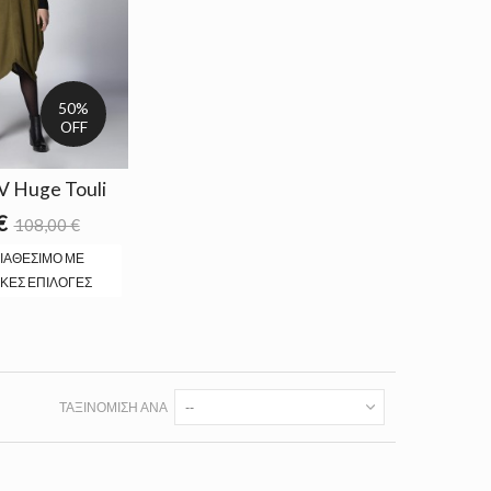
50%
OFF
V Huge Touli
€
108,00 €
ΙΑΘΈΣΙΜΟ ΜΕ
ΚΈΣ ΕΠΙΛΟΓΈΣ
ΤΑΞΙΝΌΜΙΣΗ ΑΝΆ
--