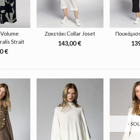
 Volume
Ζακετάκι Collar Joset
Πουκάμισο
lis Strait
143,00 €
139
0 €
- SO