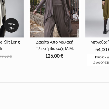
20%
OFF
el Slit Lοng
Ζακέτα Απο Μαλακή
Μπλούζα 
li
Πλεκτή Βισκόζη Μ.Μ.
54,00 
126,00 €
99,00 €
ΠΡΟΪΌΝ Δ
ΔΙΑΦΟΡΕΤΙ