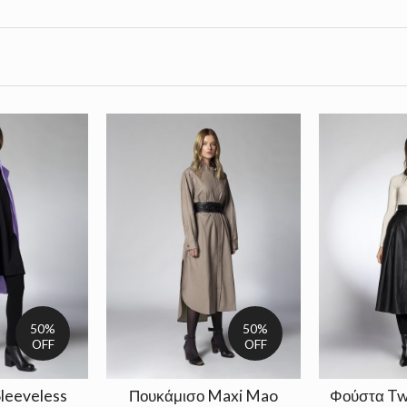
50%
50%
OFF
OFF
Sleeveless
Πουκάμισο Maxi Mao
Φούστα Tw