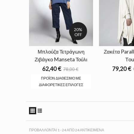
20%
OFF
Μπλούζα Τετράγωνη
Ζακέτα Parall
Ζιβάγκο Manseta Τούλι
Τou
62,40 €
79,20 €
78,00 €
ΠΡΟΪΌΝ ΔΙΑΘΈΣΙΜΟ ΜΕ
ΔΙΑΦΟΡΕΤΙΚΈΣ ΕΠΙΛΟΓΈΣ
ΠΡΟΒΆΛΛΟΝΤΑΙ 1 - 24 ΑΠΌ 24 ΑΝΤΙΚΕΊΜΕΝΑ