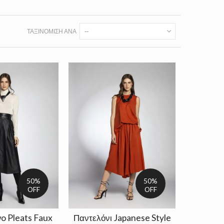
ΤΑΞΙΝΌΜΙΣΗ ΑΝΆ
--
50%
50%
OFF
OFF
o Pleats Faux
Παντελόνι Japanese Style