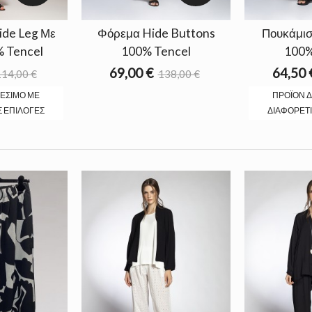
ide Leg Με
Φόρεμα Hide Buttons
Πουκάμισ
 Tencel
100% Tencel
100%
69,00 €
64,50 
14,00 €
138,00 €
ΘΈΣΙΜΟ ΜΕ
ΠΡΟΪΌΝ Δ
Σ ΕΠΙΛΟΓΈΣ
ΔΙΑΦΟΡΕΤΙ