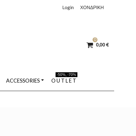
Login
ΧΟΝΔΡΙΚΗ
0
0,00 €
-50%, -70%
ACCESSORIES
O U T L E T