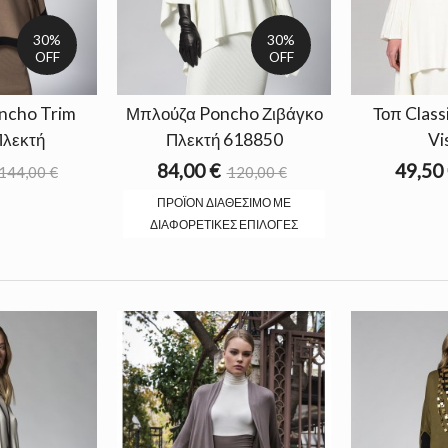
30%
30%
OFF
OFF
ncho Trim
Μπλούζα Poncho Ζιβάγκο
Τοπ Class
λεκτή
Πλεκτή 618850
Vi
84,00 €
49,50
144,00 €
120,00 €
ΠΡΟΪΌΝ ΔΙΑΘΈΣΙΜΟ ΜΕ
ΔΙΑΦΟΡΕΤΙΚΈΣ ΕΠΙΛΟΓΈΣ