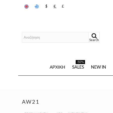
$
€
£
Search
-50%
ΑΡΧΙΚΉ
SALES
NEW IN
AW21