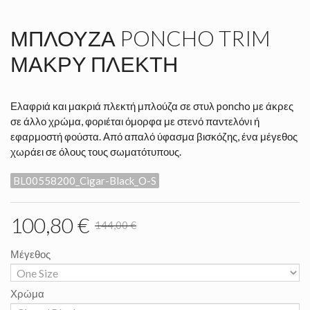
ΜΠΛΟΎΖΑ PONCHO TRIM
ΜΑΚΡΎ ΠΛΕΚΤΉ
Ελαφριά και μακριά πλεκτή μπλούζα σε στυλ poncho με άκρες
σε άλλο χρώμα, φοριέται όμορφα με στενό παντελόνι ή
εφαρμοστή φούστα. Από απαλό ύφασμα βισκόζης, ένα μέγεθος
χωράει σε όλους τους σωματότυπους.
BL00558200_Cigar-Black_O-S
100,80 €
144,00 €
Μέγεθος
Χρώμα