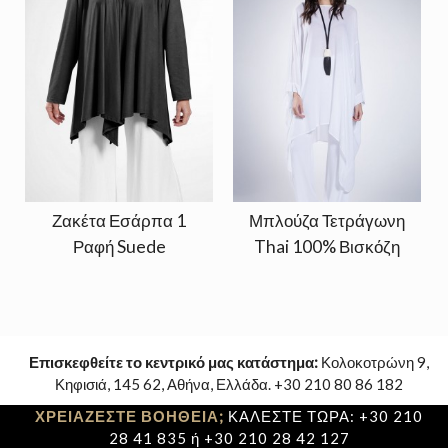
Ζακέτα Εσάρπα 1
Μπλούζα Τετράγωνη
Ραφή Suede
Thai 100% Βισκόζη
Επισκεφθείτε το κεντρικό μας κατάστημα:
Κολοκοτρώνη 9,
Κηφισιά, 145 62, Αθήνα, Ελλάδα. +30 210 80 86 182
ΧΡΕΙΑΖΕΣΤΕ ΒΟΗΘΕΙΑ;
ΚΑΛΕΣΤΕ ΤΩΡΑ: +30 210
28 41 835 ή +30 210 28 42 127