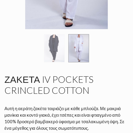
ΖΑΚΈΤΑ IV POCKETS
CRINCLED COTTON
Αυτή η αεράτη ζακέτα ταιριάζει με κάθε μπλούζα. Με μακριά
μανίκια και κοντό γιακά, έχει τσέπες και είναι φτιαγμένο από
100% δροσερό βαμβακερό ύφασμα με τσαλακωμένη όψη. Σε
ένα μέγεθος για όλους τους σωματότυπους.