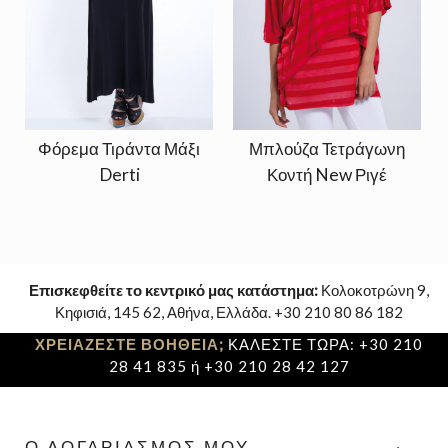
Φόρεμα Τιράντα Μάξι
Μπλούζα Τετράγωνη
Derti
Κοντή New Ριγέ
Επισκεφθείτε το κεντρικό μας κατάστημα:
Κολοκοτρώνη 9,
Κηφισιά, 145 62, Αθήνα, Ελλάδα. +30 210 80 86 182
ΧΡΕΙΑΖΕΣΤΕ ΒΟΗΘΕΙΑ;
ΚΑΛΕΣΤΕ ΤΩΡΑ: +30 210
28 41 835 ή +30 210 28 42 127
Ο ΛΟΓΑΡΙΑΣΜΌΣ ΜΟΥ