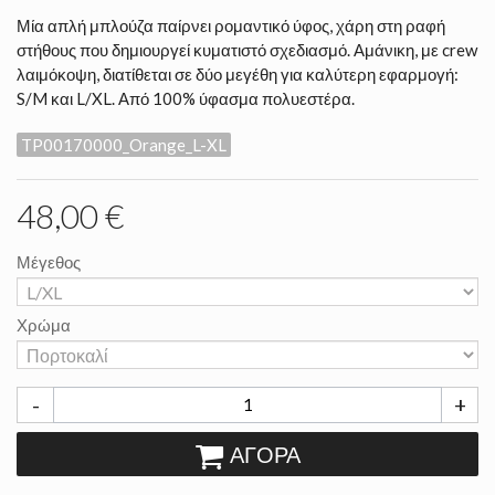
Μία απλή μπλούζα παίρνει ρομαντικό ύφος, χάρη στη ραφή
στήθους που δημιουργεί κυματιστό σχεδιασμό. Αμάνικη, με crew
λαιμόκοψη, διατίθεται σε δύο μεγέθη για καλύτερη εφαρμογή:
S/M και L/XL. Από 100% ύφασμα πολυεστέρα.
TP00170000_Orange_L-XL
48,00 €
Μέγεθος
Χρώμα
-
+
ΑΓΟΡΆ