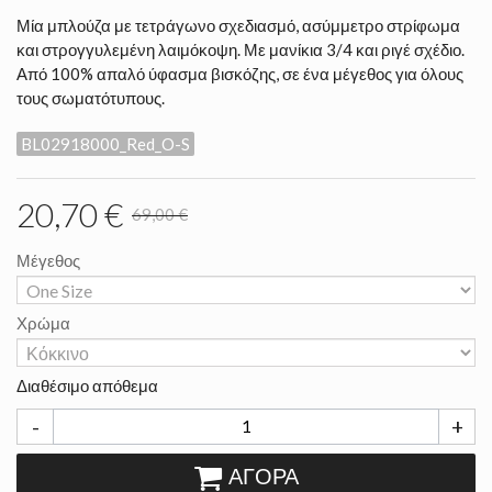
Μία μπλούζα με τετράγωνο σχεδιασμό, ασύμμετρο στρίφωμα
και στρογγυλεμένη λαιμόκοψη. Με μανίκια 3/4 και ριγέ σχέδιο.
Από 100% απαλό ύφασμα βισκόζης, σε ένα μέγεθος για όλους
τους σωματότυπους.
BL02918000_Red_O-S
20,70 €
69,00 €
Μέγεθος
Χρώμα
Διαθέσιμο απόθεμα
-
+
ΑΓΟΡΆ