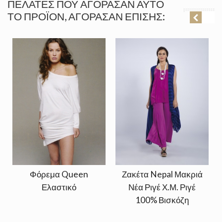
ΠΕΛΆΤΕΣ ΠΟΥ ΑΓΌΡΑΣΑΝ ΑΥΤΌ
ΤΟ ΠΡΟΪΌΝ, ΑΓΌΡΑΣΑΝ ΕΠΊΣΗΣ:
Φόρεμα Queen
Ζακέτα Nepal Μακριά
Ελαστικό
Νέα Ριγέ Χ.Μ. Ριγέ
100% Βισκόζη