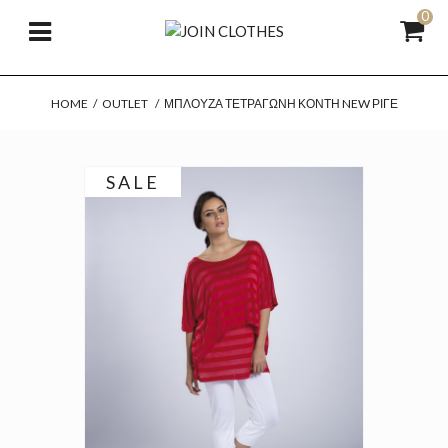
0
HOME
/
OUTLET
/
ΜΠΛΟΎΖΑ ΤΕΤΡΆΓΩΝΗ ΚΟΝΤΉ NEW ΡΙΓΈ
SALE