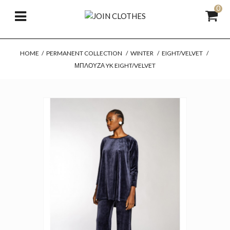
0
HOME
/
PERMANENT COLLECTION
/
WINTER
/
EIGHT/VELVET
/
ΜΠΛΟΎΖΑ YK EIGHT/VELVET