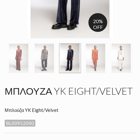
20%
OFF
ΜΠΛΟΎΖΑ YK EIGHT/VELVET
Μπλούζα YK Eight/Velvet
BL00952000