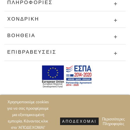
ΠΛΗΡΟΦΟΡΊΕΣ
ΧΟΝΔΡΙΚΉ
ΒΟΉΘΕΙΑ
ΕΠΙΒΡΑΒΕΎΣΕΙΣ
Χρησιμοποιούμε cookies
για να σας προσφέρουμε
μια εξατομικευμένη
Περισσότερες
εμπειρία. Κάνοντας κλικ
ΑΠΟΔΈΧΟΜΑΙ
Πληροφορίες
© 2020 JOIN CLOTHES SA. ALL RIGHTS RESERVED
στο 'ΑΠΟΔΕΧΟΜΑΙ'