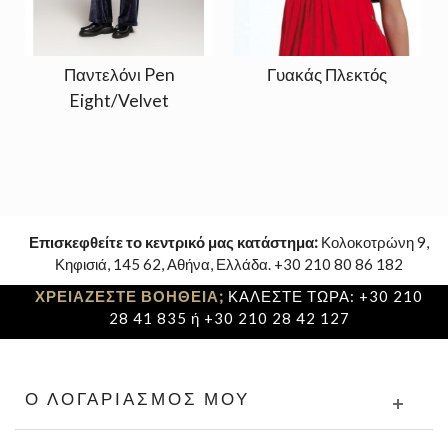
Παντελόνι Pen
Γυακάς Πλεκτός
Eight/Velvet
Επισκεφθείτε το κεντρικό μας κατάστημα:
Κολοκοτρώνη 9,
Κηφισιά, 145 62, Αθήνα, Ελλάδα. +30 210 80 86 182
ΧΡΕΙΑΖΕΣΤΕ ΒΟΗΘΕΙΑ;
ΚΑΛΕΣΤΕ ΤΩΡΑ: +30 210
28 41 835 ή +30 210 28 42 127
Ο ΛΟΓΑΡΙΑΣΜΌΣ ΜΟΥ