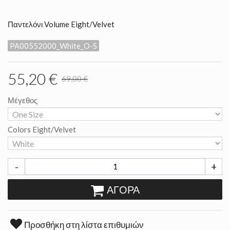
Παντελόνι Volume Eight/Velvet
PA00552000_White_O-S
55,20 €
69,00 €
Μέγεθος
Colors Eight/Velvet
-
+
ΑΓΟΡΆ
Προσθήκη στη λίστα επιθυμιών