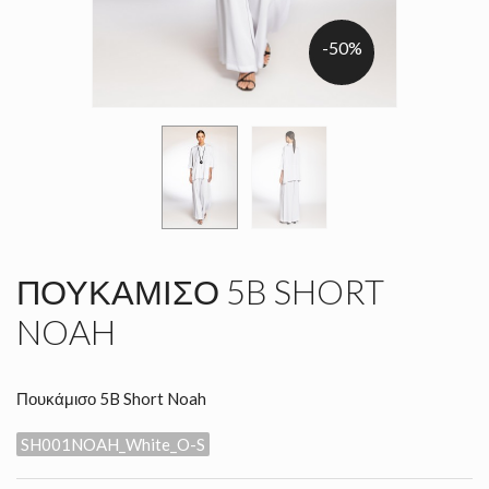
-50%
ΠΟΥΚΆΜΙΣΟ 5B SHORT
NOAH
Πουκάμισο 5B Short Noah
SH001NOAH_White_O-S