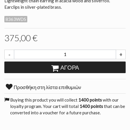
Lightweight chain earring in acacia wood and silverfoil.
Earclips in silver-plated brass.
8363WDS
375,00 €
-
+
ΑΓΟΡΆ
Προσθήκη στη λίστα επιθυμιών
Buying this product you will collect
1400 points
with our
loyalty program. Your cart will total
1400 points
that can be
converted into a voucher for a future purchase.