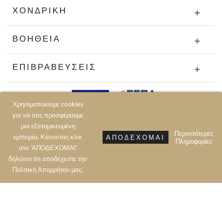
ΧΟΝΔΡΙΚΉ
ΒΟΉΘΕΙΑ
ΕΠΙΒΡΑΒΕΎΣΕΙΣ
Χρησιμοποιούμε cookies
για να σας προσφέρουμε
μια εξατομικευμένη
Περισσότερες
εμπειρία. Κάνοντας κλικ
ΑΠΟΔΈΧΟΜΑΙ
Πληροφορίες
στο 'ΑΠΟΔΕΧΟΜΑΙ'
δηλώνει ότι αποδέχεστε την
Πολιτική Aπορρήτου μας.
Prev
Next
Top
© 2020 JOIN CLOTHES SA. ALL RIGHTS RESERVED