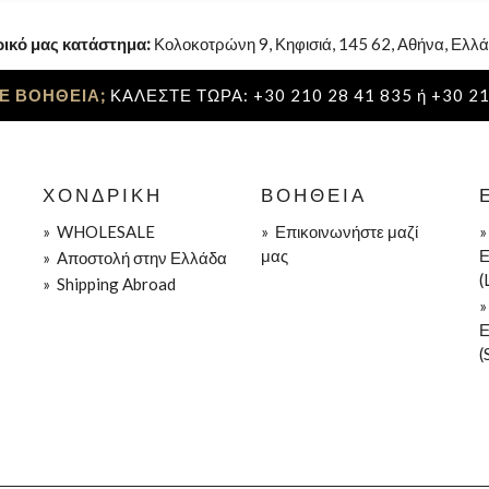
ρικό μας κατάστημα:
Κολοκοτρώνη 9, Κηφισιά, 145 62, Αθήνα, Ελλά
Ε ΒΟΗΘΕΙΑ;
ΚΑΛΕΣΤΕ ΤΩΡΑ: +30 210 28 41 835 ή +30 21
ΧΟΝΔΡΙΚΉ
ΒΟΉΘΕΙΑ
»
WHOLESALE
»
Επικοινωνήστε μαζί
μας
Ε
»
Aποστολή στην Ελλάδα
(
»
Shipping Abroad
Ε
(