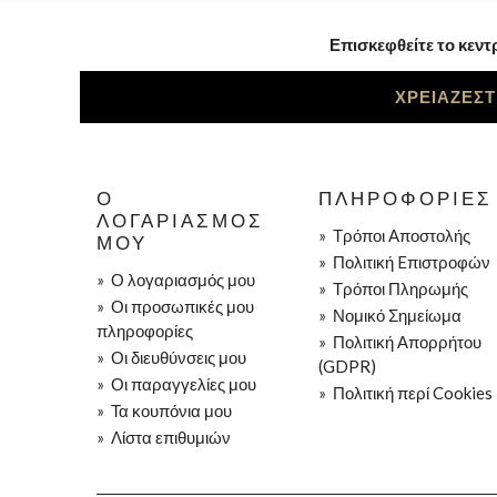
Επισκεφθείτε το κεντ
ΧΡΕΙΑΖΕΣΤ
Ο
ΠΛΗΡΟΦΟΡΊΕΣ
ΛΟΓΑΡΙΑΣΜΌΣ
»
Τρόποι Aποστολής
ΜΟΥ
»
Πολιτική Eπιστροφών
»
Ο λογαριασμός μου
»
Τρόποι Πληρωμής
»
Οι προσωπικές μου
»
Νομικό Σημείωμα
πληροφορίες
»
Πολιτική Απορρήτου
»
Οι διευθύνσεις μου
(GDPR)
»
Οι παραγγελίες μου
»
Πολιτική περί Cookies
»
Τα κουπόνια μου
»
Λίστα επιθυμιών