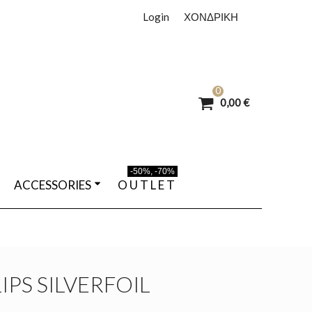
Login
ΧΟΝΔΡΙΚΗ
0
0,00 €
-50%, -70%
ACCESSORIES
O U T L E T
IPS SILVERFOIL