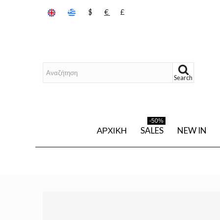
$
€
£
Search
-50%
ΑΡΧΙΚΉ
SALES
NEW IN