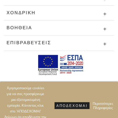
ΧΟΝΔΡΙΚΉ
ΒΟΉΘΕΙΑ
ΕΠΙΒΡΑΒΕΎΣΕΙΣ
Χρησιμοποιούμε cookies
για να σας προσφέρουμε
μια εξατομικευμένη
Περισσότερες
εμπειρία. Κάνοντας κλικ
ΑΠΟΔΈΧΟΜΑΙ
Πληροφορίες
© 2020 JOIN CLOTHES SA. ALL RIGHTS RESERVED
στο 'ΑΠΟΔΕΧΟΜΑΙ'
δηλώνει ότι αποδέχεστε την