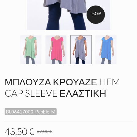
-50%
ΜΠΛΟΎΖΑ ΚΡΟΥΑΖΈ HEM
CAP SLEEVE ΕΛΑΣΤΙΚΉ
BL06417000_Pebble_M
43,50 €
87,00 €