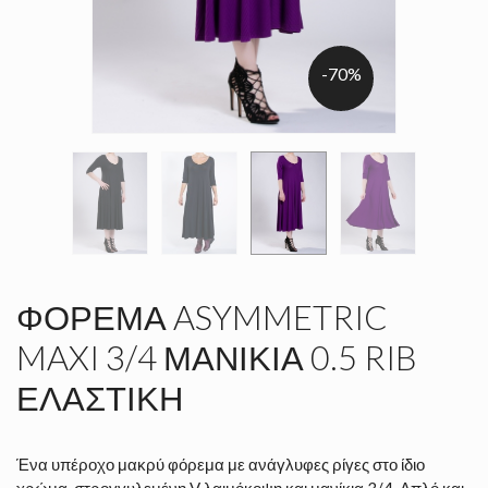
-70%
ΦΌΡΕΜΑ ASYMMETRIC
MAXI 3/4 ΜΑΝΊΚΙΑ 0.5 RIB
ΕΛΑΣΤΙΚΉ
Ένα υπέροχο μακρύ φόρεμα με ανάγλυφες ρίγες στο ίδιο
χρώμα, στρογγυλεμένη V λαιμόκοψη και μανίκια 3/4. Απλό και