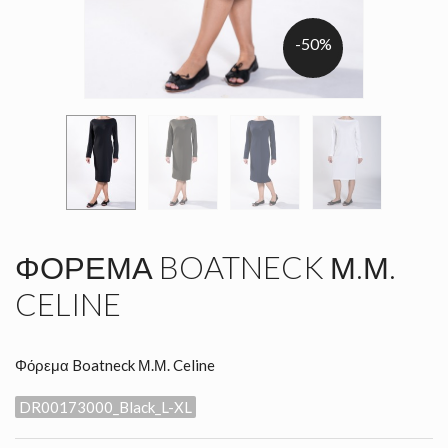
-50%
ΦΌΡΕΜΑ BOATNECK Μ.Μ.
CELINE
Φόρεμα Boatneck Μ.Μ. Celine
DR00173000_Black_L-XL