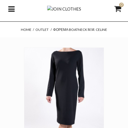
0
HOME
/
OUTLET
/
ΦΌΡΕΜΑ BOATNECK Μ.Μ. CELINE