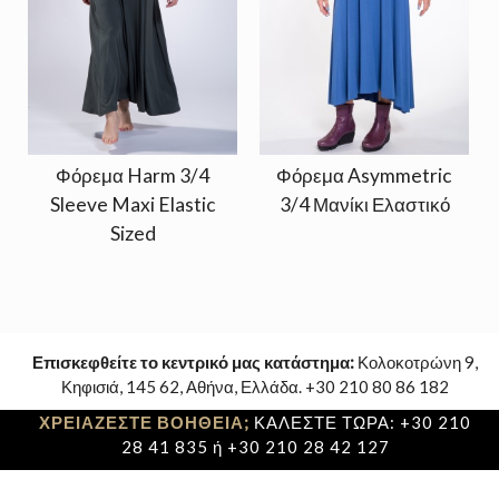
Φόρεμα Harm 3/4
Φόρεμα Asymmetric
Sleeve Maxi Elastic
3/4 Μανίκι Ελαστικό
Sized
Επισκεφθείτε το κεντρικό μας κατάστημα:
Κολοκοτρώνη 9,
Κηφισιά, 145 62, Αθήνα, Ελλάδα. +30 210 80 86 182
ΧΡΕΙΑΖΕΣΤΕ ΒΟΗΘΕΙΑ;
ΚΑΛΕΣΤΕ ΤΩΡΑ: +30 210
28 41 835 ή +30 210 28 42 127