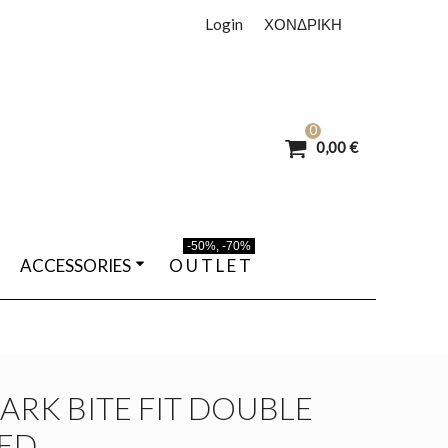
Login
ΧΟΝΔΡΙΚΗ
0
0,00 €
-50%, -70%
ACCESSORIES
O U T L E T
RK BITE FIT DOUBLE
ZED