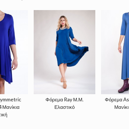
ymmetric
Φόρεμα Ray Μ.Μ.
Φόρεμα As
4 Μανίκια
Ελαστικό
Μανίκι
ική