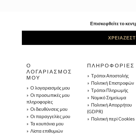
Επισκεφθείτε το κεντ
ΧΡΕΙΑΖΕΣΤ
Ο
ΠΛΗΡΟΦΟΡΊΕΣ
ΛΟΓΑΡΙΑΣΜΌΣ
»
Τρόποι Aποστολής
ΜΟΥ
»
Πολιτική Eπιστροφών
»
Ο λογαριασμός μου
»
Τρόποι Πληρωμής
»
Οι προσωπικές μου
»
Νομικό Σημείωμα
πληροφορίες
»
Πολιτική Απορρήτου
»
Οι διευθύνσεις μου
(GDPR)
»
Οι παραγγελίες μου
»
Πολιτική περί Cookies
»
Τα κουπόνια μου
»
Λίστα επιθυμιών