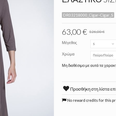
DR03218000_Cigar-Cigar_S
63,00 €
126,00 €
Μέγεθος
S
Χρώμα
Πούρο/Πούρο
Μη διαθέσιμο με αυτά τα χαρακτ
Προσθήκη στη λίστα επ
No reward credits for this p