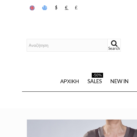
$
€
£
Search
-50%
ΑΡΧΙΚΉ
SALES
NEW IN