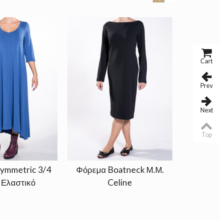
Cart
Prev
Next
Top
ymmetric 3/4
Φόρεμα Boatneck Μ.Μ.
Φορεμα 
 Ελαστικό
Celine
Siz