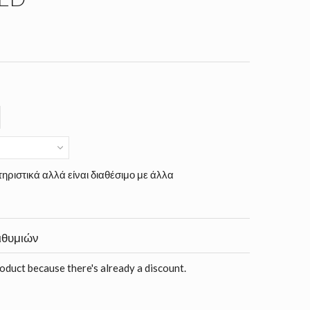
ηριστικά αλλά είναι διαθέσιμο με άλλα
ιθυμιών
roduct because there's already a discount.