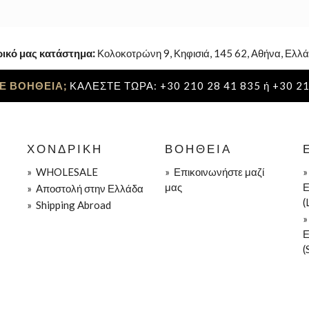
ρικό μας κατάστημα:
Κολοκοτρώνη 9, Κηφισιά, 145 62, Αθήνα, Ελλά
Ε ΒΟΗΘΕΙΑ;
ΚΑΛΕΣΤΕ ΤΩΡΑ: +30 210 28 41 835 ή +30 21
ΧΟΝΔΡΙΚΉ
ΒΟΉΘΕΙΑ
»
WHOLESALE
»
Επικοινωνήστε μαζί
μας
Ε
»
Aποστολή στην Ελλάδα
(
»
Shipping Abroad
Ε
(