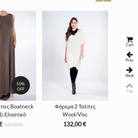
Cart
Prev
Next
50%
OFF
Top
έπες Boatneck
Φόρεμα 2 Τσέπες
ξι Ελαστικό
Wool/Visc
€
132,00 €
123,00 €