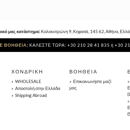
ρικό μας κατάστημα:
Κολοκοτρώνη 9, Κηφισιά, 145 62, Αθήνα, Ελλά
Ε ΒΟΗΘΕΙΑ;
ΚΑΛΕΣΤΕ ΤΩΡΑ: +30 210 28 41 835 ή +30 21
ΧΟΝΔΡΙΚΉ
ΒΟΉΘΕΙΑ
»
WHOLESALE
»
Επικοινωνήστε μαζί
μας
Ε
»
Aποστολή στην Ελλάδα
(
»
Shipping Abroad
Ε
(