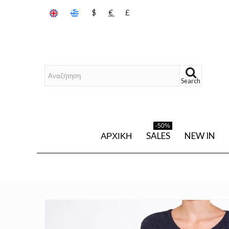
$
€
£
Search
-50%
ΑΡΧΙΚΉ
SALES
NEW IN