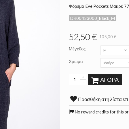
Φόρεμα Eve Pockets Μακρύ 77%
DR00433000_Black_M
52,50 €
105,00 €
Μέγεθος
M
Χρώμα
Μαύρο
+
ΑΓΟΡΆ
-
Προσθήκη στη λίστα επ
No reward credits for this p