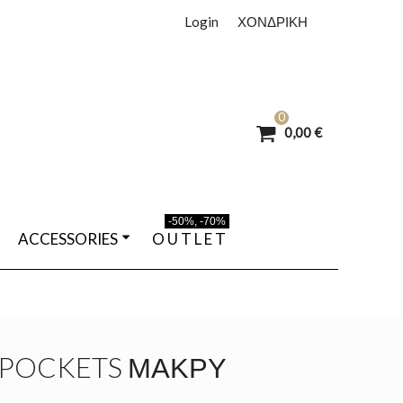
Login
ΧΟΝΔΡΙΚΗ
0
0,00 €
-50%, -70%
ACCESSORIES
O U T L E T
 POCKETS ΜΑΚΡΎ