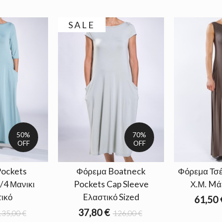
SALE
50%
70%
OFF
OFF
ockets
Φόρεμα Boatneck
Φόρεμα Τσ
/4 Μανικι
Pockets Cap Sleeve
Χ.Μ. Mά
ικό
Eλαστικό Sized
61,50 
37,80 €
135,00 €
126,00 €