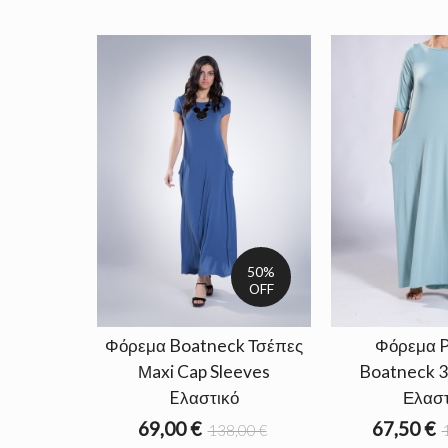
50%
OFF
Φόρεμα Boatneck Τσέπες
Φόρεμα P
Μaxi Cap Sleeves
Boatneck 3
Eλαστικό
Ελαστ
69,00 €
67,50 €
138,00 €