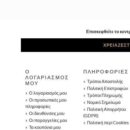
Επισκεφθείτε το κεντ
ΧΡΕΙΑΖΕΣΤ
Ο
ΠΛΗΡΟΦΟΡΊΕΣ
ΛΟΓΑΡΙΑΣΜΌΣ
»
Τρόποι Aποστολής
ΜΟΥ
»
Πολιτική Eπιστροφών
»
Ο λογαριασμός μου
»
Τρόποι Πληρωμής
»
Οι προσωπικές μου
»
Νομικό Σημείωμα
πληροφορίες
»
Πολιτική Απορρήτου
»
Οι διευθύνσεις μου
(GDPR)
»
Οι παραγγελίες μου
»
Πολιτική περί Cookies
»
Τα κουπόνια μου