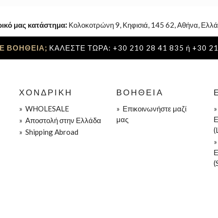
ρικό μας κατάστημα:
Κολοκοτρώνη 9, Κηφισιά, 145 62, Αθήνα, Ελλά
Ε ΒΟΗΘΕΙΑ;
ΚΑΛΕΣΤΕ ΤΩΡΑ: +30 210 28 41 835 ή +30 21
ΧΟΝΔΡΙΚΉ
ΒΟΉΘΕΙΑ
»
WHOLESALE
»
Επικοινωνήστε μαζί
μας
Ε
»
Aποστολή στην Ελλάδα
(
»
Shipping Abroad
Ε
(