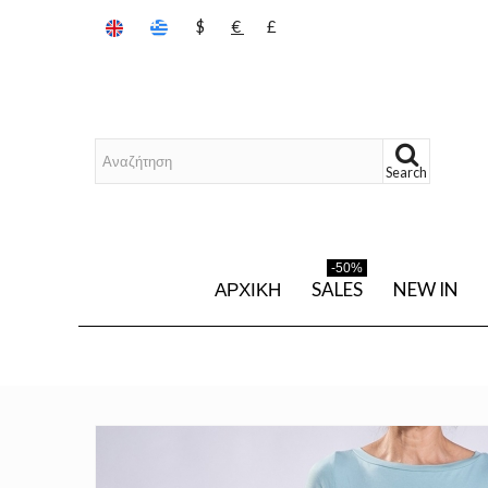
$
€
£
Search
-50%
ΑΡΧΙΚΉ
SALES
NEW IN