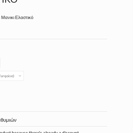
 Μανικι Ελαστικό
Turqoise)
ιθυμιών
roduct because there's already a discount.