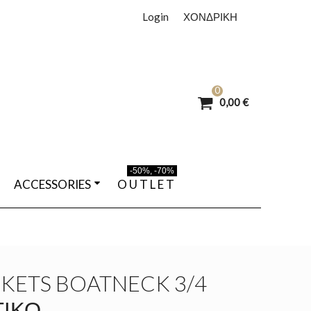
Login
ΧΟΝΔΡΙΚΗ
0
0,00 €
-50%, -70%
ACCESSORIES
O U T L E T
ETS BOATNECK 3/4
ΤΙΚΌ