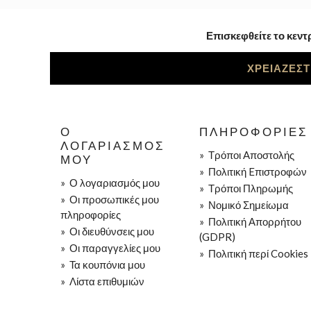
Επισκεφθείτε το κεντ
ΧΡΕΙΑΖΕΣΤ
Ο
ΠΛΗΡΟΦΟΡΊΕΣ
ΛΟΓΑΡΙΑΣΜΌΣ
»
Τρόποι Aποστολής
ΜΟΥ
»
Πολιτική Eπιστροφών
»
Ο λογαριασμός μου
»
Τρόποι Πληρωμής
»
Οι προσωπικές μου
»
Νομικό Σημείωμα
πληροφορίες
»
Πολιτική Απορρήτου
»
Οι διευθύνσεις μου
(GDPR)
»
Οι παραγγελίες μου
»
Πολιτική περί Cookies
»
Τα κουπόνια μου
»
Λίστα επιθυμιών