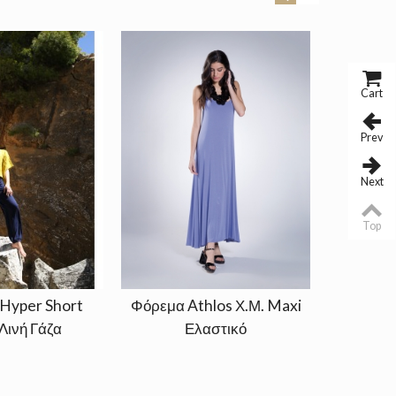
Cart
Prev
Next
Top
Hyper Short
Φόρεμα Athlos Χ.Μ. Maxi
Tοπ Ασύ
Λινή Γάζα
Ελαστικό