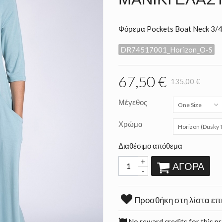
Φόρεμα Pockets Boat Neck 3/4
DR74517001_Horizon_O-S
67,50 €
135,00 €
Μέγεθος
One Size
Χρώμα
Horizon (Dusky 
Διαθέσιμο απόθεμα
+
ΑΓΟΡΆ
-
Προσθήκη στη λίστα επ
No reward credits for this p