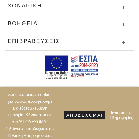
ΧΟΝΔΡΙΚΉ
ΒΟΉΘΕΙΑ
ΕΠΙΒΡΑΒΕΎΣΕΙΣ
Χρησιμοποιούμε cookies
για να σας προσφέρουμε
μια εξατομικευμένη
Περισσότερες
εμπειρία. Κάνοντας κλικ
ΑΠΟΔΈΧΟΜΑΙ
Πληροφορίες
© 2020 JOIN CLOTHES SA. ALL RIGHTS RESERVED
στο 'ΑΠΟΔΕΧΟΜΑΙ'
δηλώνει ότι αποδέχεστε την
Πολιτική Aπορρήτου μας.
Prev
Next
Top