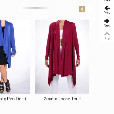
Cart
Prev
Next
Top
έπη Pen Derti
Ζακέτα Loose Touli
Μπλούζα