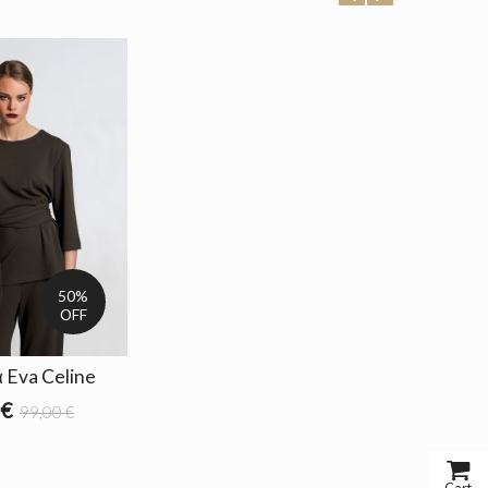
50%
OFF
 Eva Celine
 €
99,00 €