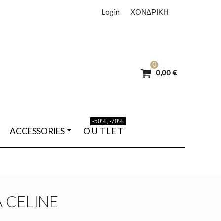
Login
ΧΟΝΔΡΙΚΗ
0
0,00 €
-50%, -70%
ACCESSORIES
O U T L E T
 CELINE