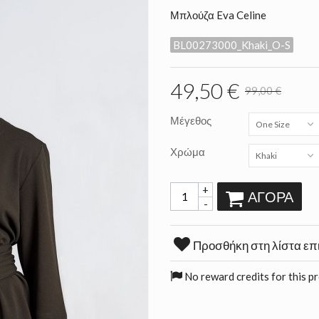
Μπλούζα Eva Celine
BL00273000_Khaki_O-S
49,50 €
99,00 €
Μέγεθος
One Size
Χρώμα
Khaki
+
ΑΓΟΡΆ
-
Προσθήκη στη λίστα επ
No reward credits for this p