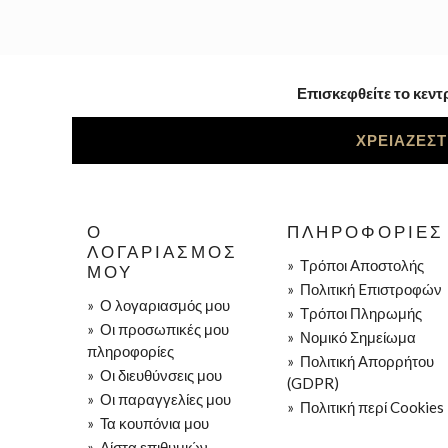
Επισκεφθείτε το κεντ
ΧΡΕΙΑΖΕΣΤ
Ο
ΠΛΗΡΟΦΟΡΊΕΣ
ΛΟΓΑΡΙΑΣΜΌΣ
»
Τρόποι Aποστολής
ΜΟΥ
»
Πολιτική Eπιστροφών
»
Ο λογαριασμός μου
»
Τρόποι Πληρωμής
»
Οι προσωπικές μου
»
Νομικό Σημείωμα
πληροφορίες
»
Πολιτική Απορρήτου
»
Οι διευθύνσεις μου
(GDPR)
»
Οι παραγγελίες μου
»
Πολιτική περί Cookies
»
Τα κουπόνια μου
»
Λίστα επιθυμιών