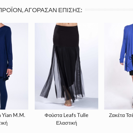
ΠΡΟΪΌΝ, ΑΓΌΡΑΣΑΝ ΕΠΊΣΗΣ:
 Yian M.M.
Φούστα Leafs Tulle
Ζακέτα Τσ
ική
Ελαστική