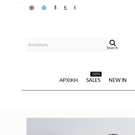
$
€
£
Search
-50%
ΑΡΧΙΚΉ
SALES
NEW IN