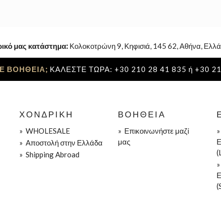
ρικό μας κατάστημα:
Κολοκοτρώνη 9, Κηφισιά, 145 62, Αθήνα, Ελλά
Ε ΒΟΗΘΕΙΑ;
ΚΑΛΕΣΤΕ ΤΩΡΑ: +30 210 28 41 835 ή +30 21
ΧΟΝΔΡΙΚΉ
ΒΟΉΘΕΙΑ
»
WHOLESALE
»
Επικοινωνήστε μαζί
μας
Ε
»
Aποστολή στην Ελλάδα
(
»
Shipping Abroad
Ε
(