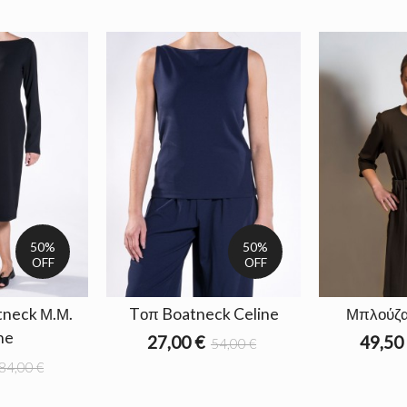
50%
50%
OFF
OFF
neck Μ.Μ.
Tοπ Boatneck Celine
Μπλούζα
ne
27,00 €
49,50
54,00 €
84,00 €