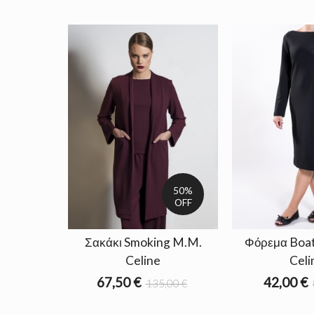
50%
OFF
Σακάκι Smoking M.M.
Φόρεμα Boat
Celine
Celi
67,50 €
42,00 €
135,00 €