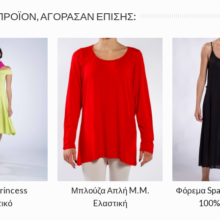
ΠΡΟΪΌΝ, ΑΓΌΡΑΣΑΝ ΕΠΊΣΗΣ:
rincess
Μπλούζα Απλή M.M.
Φόρεμα Spa
ικό
Eλαστική
100%