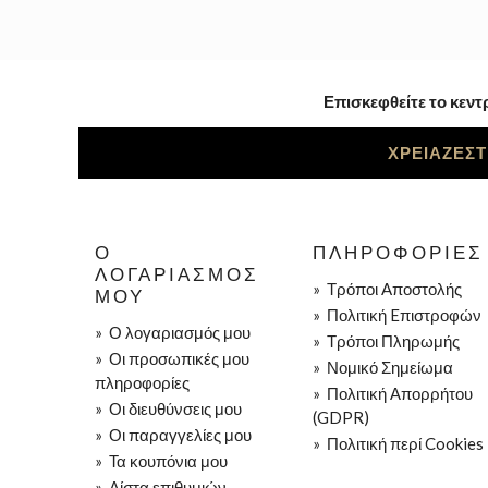
Επισκεφθείτε το κεντ
ΧΡΕΙΑΖΕΣΤ
Ο
ΠΛΗΡΟΦΟΡΊΕΣ
ΛΟΓΑΡΙΑΣΜΌΣ
»
Τρόποι Aποστολής
ΜΟΥ
»
Πολιτική Eπιστροφών
»
Ο λογαριασμός μου
»
Τρόποι Πληρωμής
»
Οι προσωπικές μου
»
Νομικό Σημείωμα
πληροφορίες
»
Πολιτική Απορρήτου
»
Οι διευθύνσεις μου
(GDPR)
»
Οι παραγγελίες μου
»
Πολιτική περί Cookies
»
Τα κουπόνια μου
»
Λίστα επιθυμιών