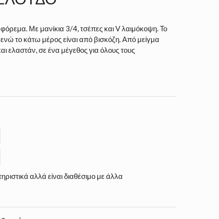
 φόρεμα. Με μανίκια 3/4, τσέπες και V λαιμόκοψη. Το
ενώ το κάτω μέρος είναι από βισκόζη. Από μείγμα
ι ελαστάν, σε ένα μέγεθος για όλους τους
ηριστικά αλλά είναι διαθέσιμο με άλλα