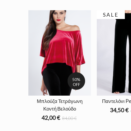
SALE
50%
OFF
Μπλούζα Τετράγωνη
Παντελόνι P
Κοντή Βελούδο
34,50 €
42,00 €
84,00 €