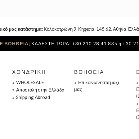
ρικό μας κατάστημα:
Κολοκοτρώνη 9, Κηφισιά, 145 62, Αθήνα, Ελλά
Ε ΒΟΗΘΕΙΑ;
ΚΑΛΕΣΤΕ ΤΩΡΑ: +30 210 28 41 835 ή +30 21
ΧΟΝΔΡΙΚΉ
ΒΟΉΘΕΙΑ
»
WHOLESALE
»
Επικοινωνήστε μαζί
μας
Ε
»
Aποστολή στην Ελλάδα
(
»
Shipping Abroad
Ε
(