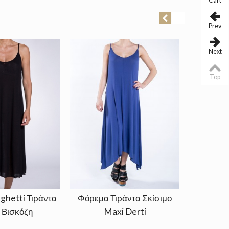
Cart
Prev
Next
Top
ghetti Τιράντα
Φόρεμα Τιράντα Σκίσιμο
Φόρε
 Βισκόζη
Maxi Derti