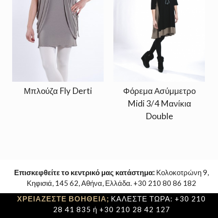
Μπλούζα Fly Derti
Φόρεμα Ασύμμετρο
Midi 3/4 Mανίκια
Double
Επισκεφθείτε το κεντρικό μας κατάστημα:
Κολοκοτρώνη 9,
Κηφισιά, 145 62, Αθήνα, Ελλάδα. +30 210 80 86 182
ΧΡΕΙΑΖΕΣΤΕ ΒΟΗΘΕΙΑ;
ΚΑΛΕΣΤΕ ΤΩΡΑ: +30 210
28 41 835 ή +30 210 28 42 127