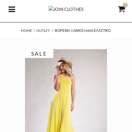
0
HOME
/
OUTLET
/
ΦΌΡΕΜΑ 1 ΏΜΟΣ MAXI ΕΛΑΣΤΙΚΌ
SALE