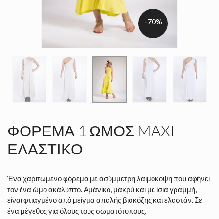
-70%
ΦΌΡΕΜΑ 1 ΏΜΟΣ MAXI
ΕΛΑΣΤΙΚΌ
Ένα χαριτωμένο φόρεμα με ασύμμετρη λαιμόκοψη που αφήνει
τον ένα ώμο ακάλυπτο. Αμάνικο, μακρύ και με ίσια γραμμή,
είναι φτιαγμένο από μείγμα απαλής βισκόζης και ελαστάν. Σε
ένα μέγεθος για όλους τους σωματότυπους.