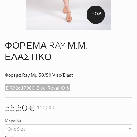
-50%
ΦΌΡΕΜΑ RAY Μ.Μ.
ΕΛΑΣΤΙΚΌ
Φορεμα Ray Μμ 50/50 Visc/Elast
DR92617000_Blue-Royal_O-S
55,50 €
111,00 €
Μέγεθος