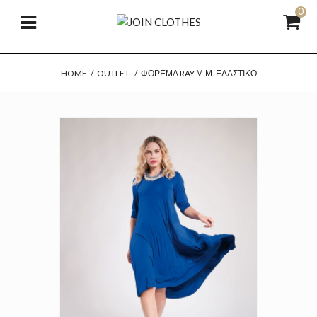
0
HOME
/
OUTLET
/
ΦΌΡΕΜΑ RAY Μ.Μ. ΕΛΑΣΤΙΚΌ