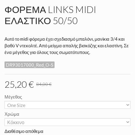
ΦΌΡΕΜΑ LINKS MIDI
ΕΛΑΣΤΙΚΌ 50/50
Αυτό το midi φόρεμα έχει σχεδιασμό μπαλόνι, μανίκια 3/4 και
βαθύ V ντεκολτέ. Από μείγμα απαλής βισκόζης και ελαστίνη. Σε
ένα μέγεθος για όλους τους σωματότυπους.
DR93017000_Red_O-S
25,20 €
84,00 €
Μέγεθος
Χρώμα
Διαθέσιμο απόθεμα