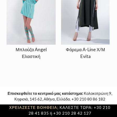
Μπλούζα Angel
Φόρεμα A-Line Χ/Μ
Ελαστική
Evita
Επισκεφθείτε το κεντρικό μας κατάστημα:
Κολοκοτρώνη 9,
Κηφισιά, 145 62, Αθήνα, Ελλάδα. +30 210 80 86 182
ΧΡΕΙΑΖΕΣΤΕ ΒΟΗΘΕΙΑ;
ΚΑΛΕΣΤΕ ΤΩΡΑ: +30 210
28 41 835 ή +30 210 28 42 127