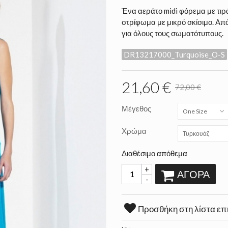
Ένα αεράτο midi φόρεμα με τιρ
στρίφωμα με μικρό σκίσιμο. Από
για όλους τους σωματότυπους.
DR13217000_Turquoise_O-S
21,60 €
72,00 €
Μέγεθος
One Size
Χρώμα
Τυρκουάζ
Διαθέσιμο απόθεμα
+
ΑΓΟΡΆ
-
Προσθήκη στη λίστα επ