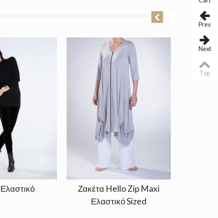
Cart
Prev
Next
Top
 Ελαστικό
Ζακέτα Hello Zip Maxi
Ζακετ
Ελαστικό Sized
Μα