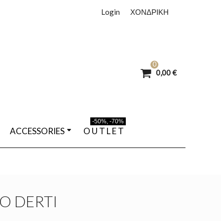
Login
ΧΟΝΔΡΙΚΗ
0
0,00 €
-50%, -70%
ACCESSORIES
O U T L E T
O DERTI