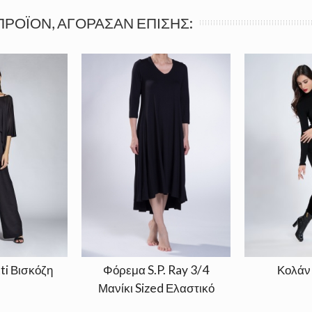
ΠΡΟΪΌΝ, ΑΓΌΡΑΣΑΝ ΕΠΊΣΗΣ:
ti Βισκόζη
Φόρεμα S.P. Ray 3/4
Κολάν
Μανίκι Sized Ελαστικό