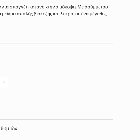
άντα σπαγγέτι και ανοιχτή λαιμόκοψη. Με ασύμμετρο
 μείγμα απαλής βισκόζης και λύκρα, σε ένα μέγεθος
ιθυμιών