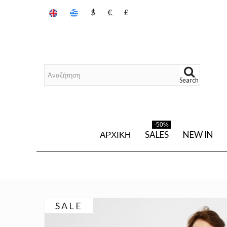
$
€
£
Search
-50%
ΑΡΧΙΚΉ
SALES
NEW IN
SALE