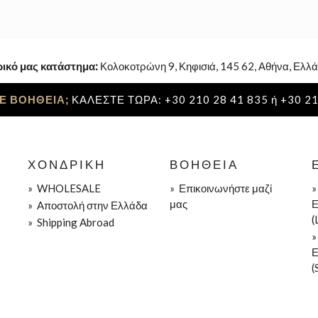
ρικό μας κατάστημα:
Κολοκοτρώνη 9, Κηφισιά, 145 62, Αθήνα, Ελλά
Ε ΒΟΗΘΕΙΑ;
ΚΑΛΕΣΤΕ ΤΩΡΑ: +30 210 28 41 835 ή +30 21
ΧΟΝΔΡΙΚΉ
ΒΟΉΘΕΙΑ
»
WHOLESALE
»
Επικοινωνήστε μαζί
μας
Ε
»
Aποστολή στην Ελλάδα
(
»
Shipping Abroad
Ε
(