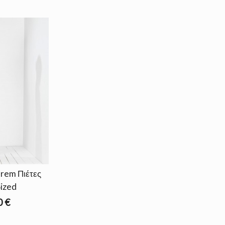
rem Πιέτες
Sized
0 €