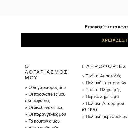
Επισκεφθείτε το κεντ
ΧΡΕΙΑΖΕΣΤ
Ο
ΠΛΗΡΟΦΟΡΊΕΣ
ΛΟΓΑΡΙΑΣΜΌΣ
»
Τρόποι Aποστολής
ΜΟΥ
»
Πολιτική Eπιστροφών
»
Ο λογαριασμός μου
»
Τρόποι Πληρωμής
»
Οι προσωπικές μου
»
Νομικό Σημείωμα
πληροφορίες
»
Πολιτική Απορρήτου
»
Οι διευθύνσεις μου
(GDPR)
»
Οι παραγγελίες μου
»
Πολιτική περί Cookies
»
Τα κουπόνια μου
»
Λίστα επιθυμιών