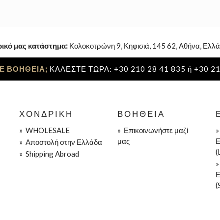
ρικό μας κατάστημα:
Κολοκοτρώνη 9, Κηφισιά, 145 62, Αθήνα, Ελλά
Ε ΒΟΗΘΕΙΑ;
ΚΑΛΕΣΤΕ ΤΩΡΑ: +30 210 28 41 835 ή +30 21
ΧΟΝΔΡΙΚΉ
ΒΟΉΘΕΙΑ
»
WHOLESALE
»
Επικοινωνήστε μαζί
μας
Ε
»
Aποστολή στην Ελλάδα
(
»
Shipping Abroad
Ε
(