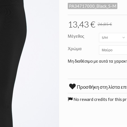
PA34717000_Black_S-M
13,43 €
26,85 €
Μέγεθος
S/M
Χρώμα
Μαύρο
Μη διαθέσιμο με αυτά τα χαρακτ
Προσθήκη στη λίστα επ
No reward credits for this p