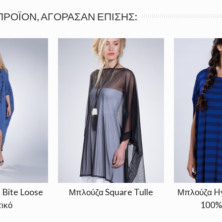
ΠΡΟΪΌΝ, ΑΓΌΡΑΣΑΝ ΕΠΊΣΗΣ:
 Bite Loose
Μπλούζα Square Tulle
Μπλούζα H
ικό
100%