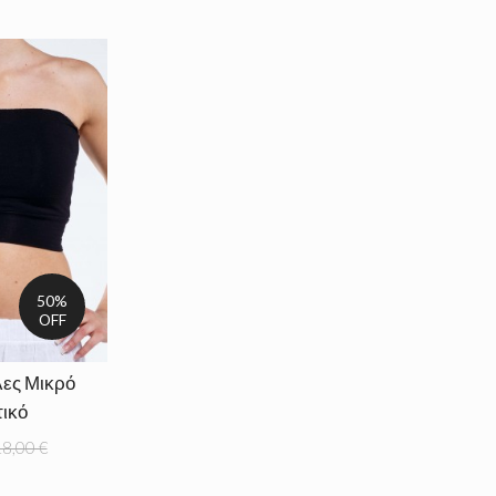
50%
OFF
ες Μικρό
ικό
8,00 €