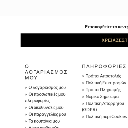
Επισκεφθείτε το κεντ
ΧΡΕΙΑΖΕΣΤ
Ο
ΠΛΗΡΟΦΟΡΊΕΣ
ΛΟΓΑΡΙΑΣΜΌΣ
»
Τρόποι Aποστολής
ΜΟΥ
»
Πολιτική Eπιστροφών
»
Ο λογαριασμός μου
»
Τρόποι Πληρωμής
»
Οι προσωπικές μου
»
Νομικό Σημείωμα
πληροφορίες
»
Πολιτική Απορρήτου
»
Οι διευθύνσεις μου
(GDPR)
»
Οι παραγγελίες μου
»
Πολιτική περί Cookies
»
Τα κουπόνια μου
»
Λίστα επιθυμιών