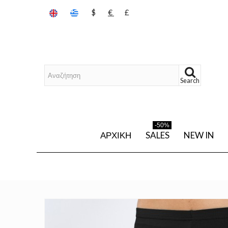
$
€
£
Search
-50%
ΑΡΧΙΚΉ
SALES
NEW IN