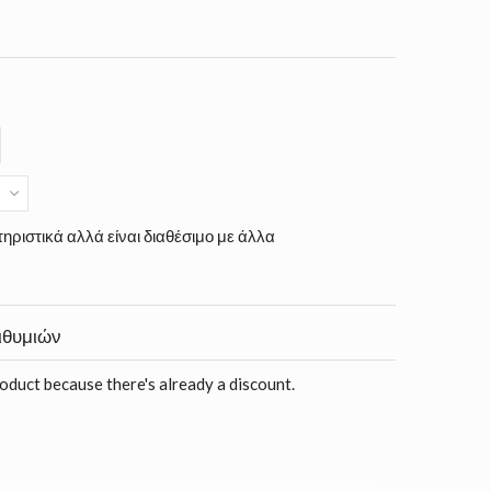
ηριστικά αλλά είναι διαθέσιμο με άλλα
ιθυμιών
roduct because there's already a discount.