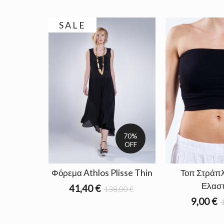
SALE
70%
OFF
Φόρεμα Athlos Plisse Thin
Τοπ Στράπλ
Ελαστ
41,40 €
138,00 €
9,00 €
1