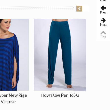
Cart
Prev
Next
Top
yper New Rige
Παντελόνι Pen Τούλι
Tοπ Ασύ
 Viscose