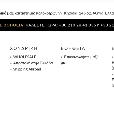
ρικό μας κατάστημα:
Κολοκοτρώνη 9, Κηφισιά, 145 62, Αθήνα, Ελλά
Ε ΒΟΗΘΕΙΑ;
ΚΑΛΕΣΤΕ ΤΩΡΑ: +30 210 28 41 835 ή +30 21
ΧΟΝΔΡΙΚΉ
ΒΟΉΘΕΙΑ
»
WHOLESALE
»
Επικοινωνήστε μαζί
μας
Ε
»
Aποστολή στην Ελλάδα
(
»
Shipping Abroad
Ε
(