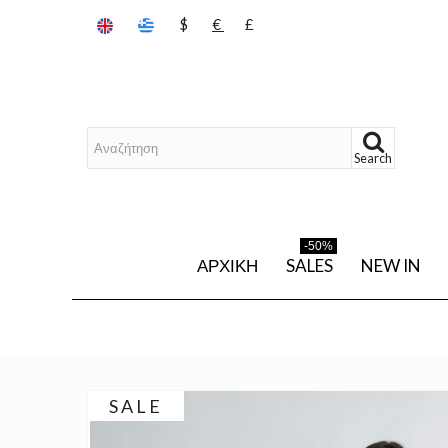
$
€
£
Search
-50%
ΑΡΧΙΚΉ
SALES
NEW IN
SALE