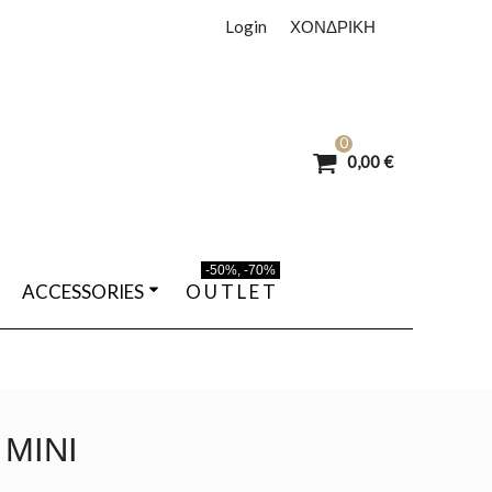
Login
ΧΟΝΔΡΙΚΗ
0
0,00 €
-50%, -70%
ACCESSORIES
O U T L E T
ΜΊΝΙ