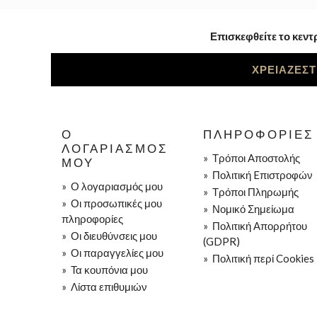
Επισκεφθείτε το κεντ
ΧΡΕΙΑΖΕΣΤ
Ο
ΠΛΗΡΟΦΟΡΊΕΣ
ΛΟΓΑΡΙΑΣΜΌΣ
»
Τρόποι Aποστολής
ΜΟΥ
»
Πολιτική Eπιστροφών
»
Ο λογαριασμός μου
»
Τρόποι Πληρωμής
»
Οι προσωπικές μου
»
Νομικό Σημείωμα
πληροφορίες
»
Πολιτική Απορρήτου
»
Οι διευθύνσεις μου
(GDPR)
»
Οι παραγγελίες μου
»
Πολιτική περί Cookies
»
Τα κουπόνια μου
»
Λίστα επιθυμιών