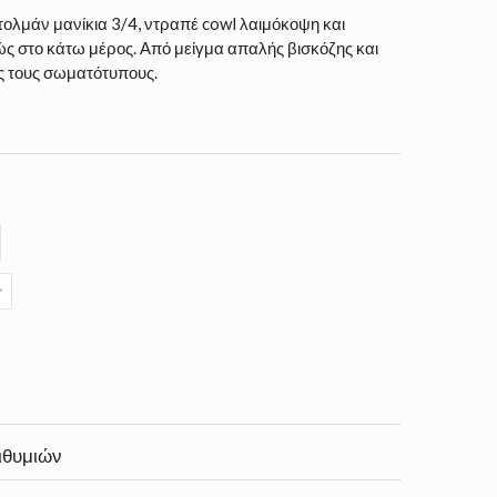
τολμάν μανίκια 3/4, ντραπέ cowl λαιμόκοψη και
ς στο κάτω μέρος. Από μείγμα απαλής βισκόζης και
υς τους σωματότυπους.
ιθυμιών