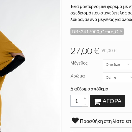
Ένα μοντέρνο μίνι φόρεμα με ν
σχεδιασμό που στενεύει ελαφρώ
λύκρα, σε ένα μέγεθος για όλο
DR52417000_Ochre_O-S
27,00 €
90,00 €
Μέγεθος
One Size
Χρώμα
Ochre
Διαθέσιμο απόθεμα
+
ΑΓΟΡΆ
-
Προσθήκη στη λίστα επ