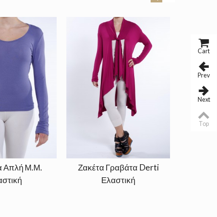
Cart
Prev
Next
Top
 Απλή Μ.Μ.
Ζακέτα Γραβάτα Derti
Ζακέτα 
αστική
Ελαστική