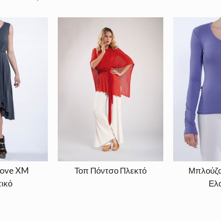
ove XM
Τοπ Πόντσο Πλεκτό
Μπλούζα
ικό
Ελ