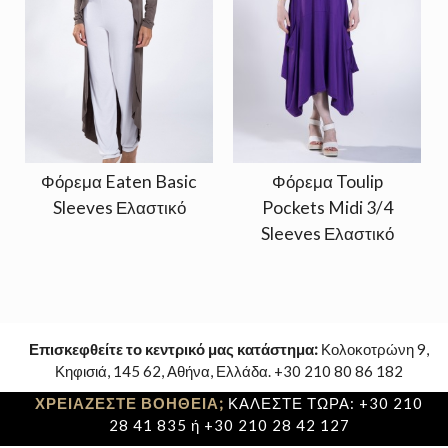
Φόρεμα Eaten Basic
Φόρεμα Toulip
Sleeves Ελαστικό
Pockets Midi 3/4
Sleeves Ελαστικό
Επισκεφθείτε το κεντρικό μας κατάστημα:
Κολοκοτρώνη 9,
Κηφισιά, 145 62, Αθήνα, Ελλάδα. +30 210 80 86 182
ΧΡΕΙΑΖΕΣΤΕ ΒΟΗΘΕΙΑ;
ΚΑΛΕΣΤΕ ΤΩΡΑ: +30 210
28 41 835 ή +30 210 28 42 127