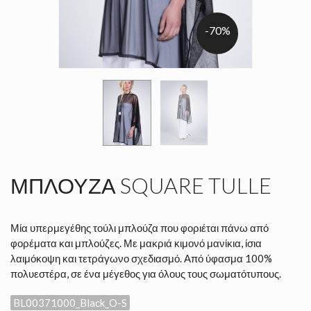
-70%
ΜΠΛΟΎΖΑ SQUARE TULLE
Μία υπερμεγέθης τούλι μπλούζα που φοριέται πάνω από
φορέματα και μπλούζες. Με μακριά κιμονό μανίκια, ίσια
λαιμόκοψη και τετράγωνο σχεδιασμό. Από ύφασμα 100%
πολυεστέρα, σε ένα μέγεθος για όλους τους σωματότυπους.
BL00371000_Black_O-S