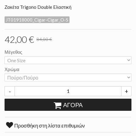
Ζακέτα Trigono Double Eλαστική
JT01918000_Cigar-Cigar_O-S
42,00 €
84,00 €
Μέγεθος
Χρώμα
-
+
ΑΓΟΡΆ
Προσθήκη στη λίστα επιθυμιών