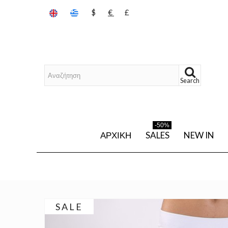
$
€
£
Search
-50%
ΑΡΧΙΚΉ
SALES
NEW IN
SALE