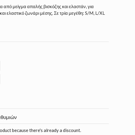
 από μείγμα απαλής βισκόζης και ελαστάν, για
ι ελαστικό ζωνάρι μέσης. Σε τρία μεγέθη: S/M, L/XL
ιθυμιών
roduct because there's already a discount.