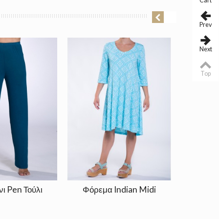
Cart
Prev
Next
Top
ι Pen Τούλι
Φόρεμα Indian Midi
Παντε