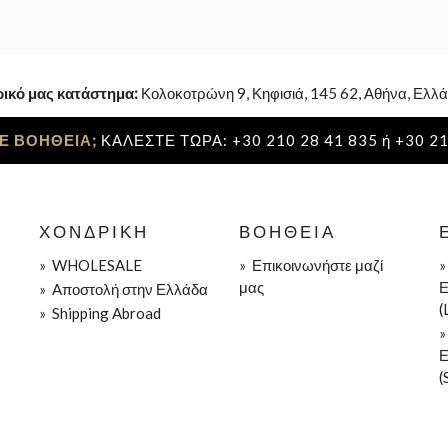
ρικό μας κατάστημα:
Κολοκοτρώνη 9, Κηφισιά, 145 62, Αθήνα, Ελλά
Ε ΒΟΗΘΕΙΑ;
ΚΑΛΕΣΤΕ ΤΩΡΑ: +30 210 28 41 835 ή +30 21
ΧΟΝΔΡΙΚΉ
ΒΟΉΘΕΙΑ
»
WHOLESALE
»
Επικοινωνήστε μαζί
μας
Ε
»
Aποστολή στην Ελλάδα
(
»
Shipping Abroad
Ε
(