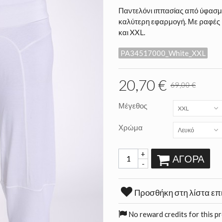
Παντελόνι ιππασίας από ύφασμα
καλύτερη εφαρμογή. Με ραφές κα
και XXL.
PA34517000_White_XXL
20,70 €
69,00 €
Μέγεθος
XXL
Χρώμα
Λευκό
+
ΑΓΟΡΆ
-
Προσθήκη στη λίστα επ
No reward credits for this p