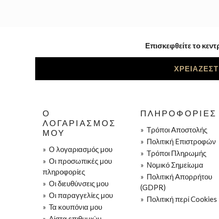
Επισκεφθείτε το κεντ
ΧΡΕΙΑΖΕΣΤ
Ο
ΠΛΗΡΟΦΟΡΊΕΣ
ΛΟΓΑΡΙΑΣΜΌΣ
»
Τρόποι Aποστολής
ΜΟΥ
»
Πολιτική Eπιστροφών
»
Ο λογαριασμός μου
»
Τρόποι Πληρωμής
»
Οι προσωπικές μου
»
Νομικό Σημείωμα
πληροφορίες
»
Πολιτική Απορρήτου
»
Οι διευθύνσεις μου
(GDPR)
»
Οι παραγγελίες μου
»
Πολιτική περί Cookies
»
Τα κουπόνια μου
»
Λίστα επιθυμιών