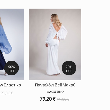
50%
20%
OFF
OFF
ow Ελαστικό
Παντελόνι Bell Μακρύ
Ελαστικό
120,00 €
79,20 €
99,00 €