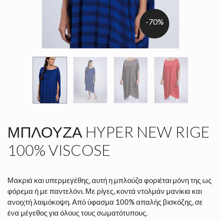
-70%
ΜΠΛΟΎΖΑ HYPER NEW RIGE
100% VISCOSE
Μακριά και υπερμεγέθης, αυτή η μπλούζα φοριέται μόνη της ως
φόρεμα ή με παντελόνι. Με ρίγες, κοντά ντολμάν μανίκια και
ανοιχτή λαιμόκοψη. Από ύφασμα 100% απαλής βισκόζης, σε
ένα μέγεθος για όλους τους σωματότυπους.