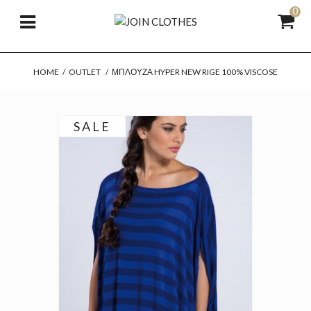
0
HOME
/
OUTLET
/
ΜΠΛΟΎΖΑ HYPER NEW RIGE 100% VISCOSE
SALE