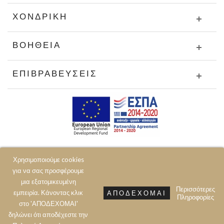
ΧΟΝΔΡΙΚΉ
ΒΟΉΘΕΙΑ
ΕΠΙΒΡΑΒΕΎΣΕΙΣ
Χρησιμοποιούμε cookies
για να σας προσφέρουμε
μια εξατομικευμένη
Περισσότερες
εμπειρία. Κάνοντας κλικ
ΑΠΟΔΈΧΟΜΑΙ
Πληροφορίες
© 2020 JOIN CLOTHES SA. ALL RIGHTS RESERVED
στο 'ΑΠΟΔΕΧΟΜΑΙ'
δηλώνει ότι αποδέχεστε την