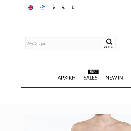
$
€
£
Search
-50%
ΑΡΧΙΚΉ
SALES
NEW IN