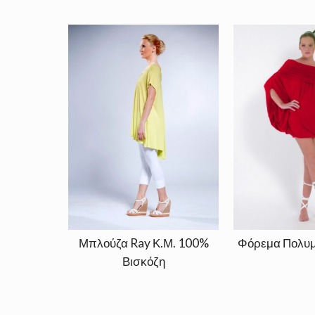
Μπλούζα Ray Κ.Μ. 100%
Φόρεμα Πολυμ
Βισκόζη