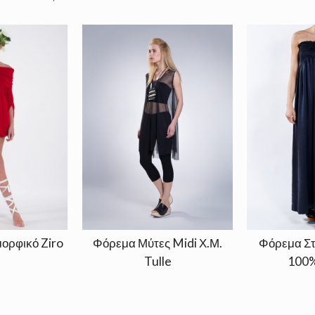
ορφικό Ziro
Φόρεμα Μύτες Midi Χ.Μ.
Φόρεμα Σ
Tulle
100%