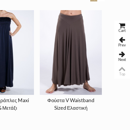
Cart
Prev
Next
Top
τράπλες Maxi
Φούστα V Waistband
Ζακέτα
 Μετάξι
Sized Ελαστική