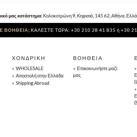
ρικό μας κατάστημα:
Κολοκοτρώνη 9, Κηφισιά, 145 62, Αθήνα, Ελλά
Ε ΒΟΗΘΕΙΑ;
ΚΑΛΕΣΤΕ ΤΩΡΑ: +30 210 28 41 835 ή +30 21
ΧΟΝΔΡΙΚΉ
ΒΟΉΘΕΙΑ
»
WHOLESALE
»
Επικοινωνήστε μαζί
μας
Ε
»
Aποστολή στην Ελλάδα
(
»
Shipping Abroad
Ε
(