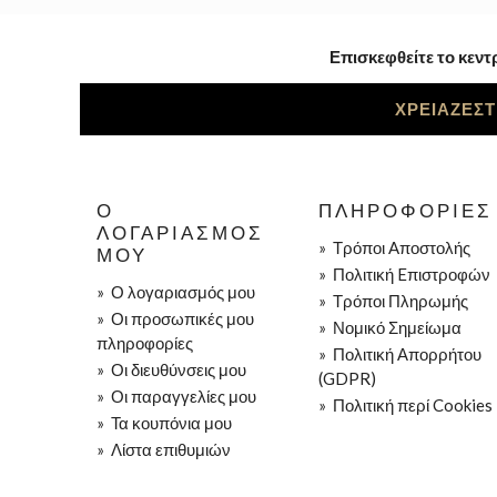
Επισκεφθείτε το κεντ
ΧΡΕΙΑΖΕΣΤ
Ο
ΠΛΗΡΟΦΟΡΊΕΣ
ΛΟΓΑΡΙΑΣΜΌΣ
»
Τρόποι Aποστολής
ΜΟΥ
»
Πολιτική Eπιστροφών
»
Ο λογαριασμός μου
»
Τρόποι Πληρωμής
»
Οι προσωπικές μου
»
Νομικό Σημείωμα
πληροφορίες
»
Πολιτική Απορρήτου
»
Οι διευθύνσεις μου
(GDPR)
»
Οι παραγγελίες μου
»
Πολιτική περί Cookies
»
Τα κουπόνια μου
»
Λίστα επιθυμιών