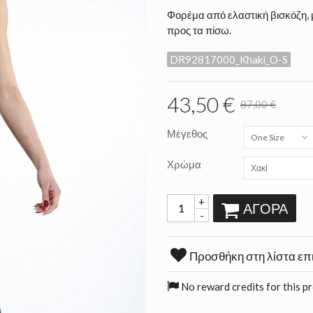
Φορέμα από ελαστική βισκόζη, 
προς τα πίσω.
DR92817000_Khaki_O-S
43,50 €
87,00 €
Μέγεθος
One Size
Χρώμα
Χακί
+
ΑΓΟΡΆ
-
Προσθήκη στη λίστα επ
No reward credits for this p